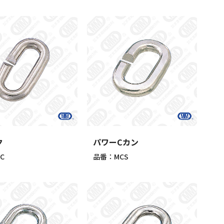
ク
パワーCカン
C
品番：MCS