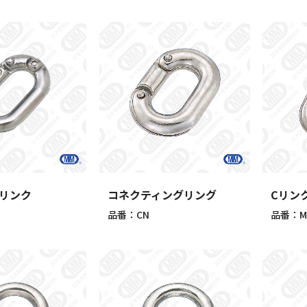
リンク
コネクティングリング
Cリン
品番：CN
品番：M