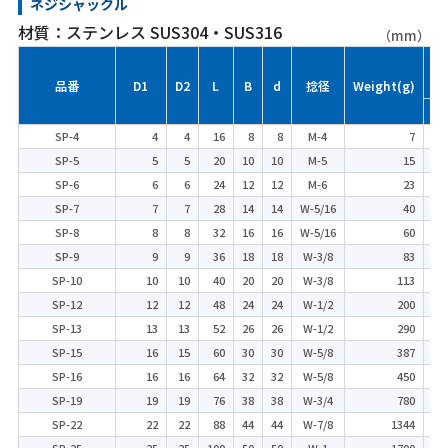
ネジシャックル
材質：ステンレス SUS304・SUS316
（mm）
参
品番
D1
D2
L
B
d
捻径
Weight(g)
(k
SP-4
4
4
16
8
8
M-4
7
SP-5
5
5
20
10
10
M-5
15
SP-6
6
6
24
12
12
M-6
23
SP-7
7
7
28
14
14
W-5/16
40
SP-8
8
8
32
16
16
W-5/16
60
SP-9
9
9
36
18
18
W-3/8
83
SP-10
10
10
40
20
20
W-3/8
113
SP-12
12
12
48
24
24
W-1/2
200
SP-13
13
13
52
26
26
W-1/2
290
SP-15
16
15
60
30
30
W-5/8
387
SP-16
16
16
64
32
32
W-5/8
450
SP-19
19
19
76
38
38
W-3/4
780
1
SP-22
22
22
88
44
44
W-7/8
1344
1
SP-25
25
25
100
50
50
W-1
1700
2