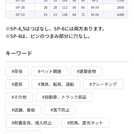
SP-28
28
28
112
56
60
M-30
2600
2
SP-32
35
32
128
64
72
M-36
4280
3
※SP-4,5はつばなし、SP-6には両方あります。
※SP-4は、ピンのつまみ部分に穴なし。
キーワード
#荷役
#ペット関連
#建築金物
#遊具
#漁具、船具、造船
#グレーチング
#その他
#自動車、トラック部品
#店舗、看板
#落下防止
#耐震金具、侵入防止
#防鳥、遮光ネット