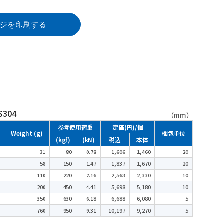
ジを印刷する
304
（mm）
参考使用荷重
定価(円)/個
Weight (g)
梱包単位
(kgf)
(kN)
税込
本体
31
80
0.78
1,606
1,460
20
58
150
1.47
1,837
1,670
20
110
220
2.16
2,563
2,330
10
200
450
4.41
5,698
5,180
10
350
630
6.18
6,688
6,080
5
760
950
9.31
10,197
9,270
5