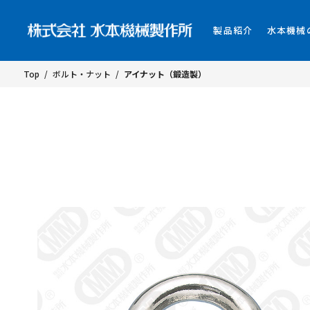
製品紹介
水本機械
Top
/
ボルト・ナット
/
アイナット（鍛造製）