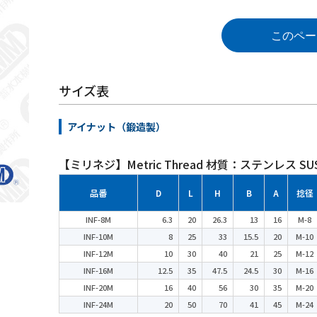
このペー
サイズ表
アイナット（鍛造製）
【ミリネジ】Metric Thread 材質：ステンレス SUS
品番
D
L
H
B
A
捻径
INF-8M
6.3
20
26.3
13
16
M-8
INF-10M
8
25
33
15.5
20
M-10
INF-12M
10
30
40
21
25
M-12
INF-16M
12.5
35
47.5
24.5
30
M-16
INF-20M
16
40
56
30
35
M-20
INF-24M
20
50
70
41
45
M-24