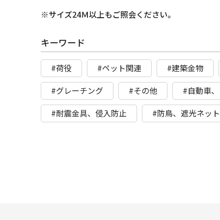
※サイズ24Ｍ以上もご照会ください。
キーワード
#荷役
#ペット関連
#建築金物
#グレーチング
#その他
#自動車
#耐震金具、侵入防止
#防鳥、遮光ネッ