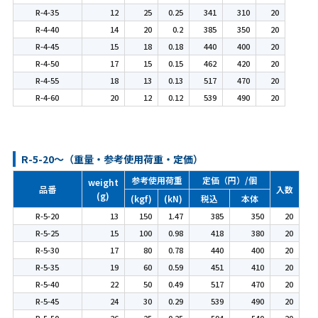
R-4-35
12
25
0.25
341
310
20
R-4-40
14
20
0.2
385
350
20
R-4-45
15
18
0.18
440
400
20
R-4-50
17
15
0.15
462
420
20
R-4-55
18
13
0.13
517
470
20
R-4-60
20
12
0.12
539
490
20
R-5-20～（重量・参考使用荷重・定価）
参考使用荷重
定価（円）/個
weight
品番
入数
(g)
(kgf)
(kN)
税込
本体
R-5-20
13
150
1.47
385
350
20
R-5-25
15
100
0.98
418
380
20
R-5-30
17
80
0.78
440
400
20
R-5-35
19
60
0.59
451
410
20
R-5-40
22
50
0.49
517
470
20
R-5-45
24
30
0.29
539
490
20
R-5-50
26
25
0.25
594
540
20