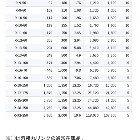
R-9-50
92
180
1.76
1,210
1,100
10
R-9-60
109
110
1.08
1,320
1,200
10
R-10-50
117
200
1.96
1,650
1,500
10
R-10-60
138
155
1.52
1,760
1,600
10
R-11-60
170
250
2.45
1,980
1,800
10
R-12-60
205
300
2.94
3,080
2,800
10
R-13-50
203
600
5.88
3,410
3,100
10
R-13-60
248
500
4.9
3,630
3,300
10
R-13-100
371
300
2.94
4,400
4,000
5
R-16-70
446
1,000
9.8
6,380
5,800
5
R-16-100
589
720
7.06
7,480
6,800
5
R-19-150
1,200
1,250
12.25
16,720
15,200
5
R-22-175
1,870
1,250
12.25
23,320
21,200
5
R-25-200
2,750
1,250
12.25
34,320
31,200
5
R-28-250
4,260
1,250
12.25
44,880
40,800
5
R-32-250
5,650
2,000
19.6
118,030
107,300
5
※○は溶接丸リンクの通常在庫品。