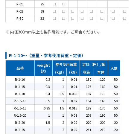
R-25
25
□
□
R-28
28
□
□
□
□
□
□
□
□
R-32
32
□
□
□
□
□
□
□
□
※ 内径300mm以上も製作可能です。ご照会ください。
R-1-10～（重量・参考使用荷重・定価）
参考使用荷重
定価（円）/個
weight
品番
入数
(g)
(kgf)
(kN)
税込
本体
R-1-10
0.2
1
0.01
132
120
50
R-1-15
0.3
1
0.01
176
160
50
R-1-20
0.4
0.5
0.005
187
170
50
R-1.5-10
0.5
2
0.02
154
140
50
R-1.5-15
0.85
1.5
0.015
187
170
50
R-1.5-20
1
1
0.01
209
190
50
R-2-20
1.5
2
0.02
220
200
20
R-2-25
2
2
0.02
231
210
20