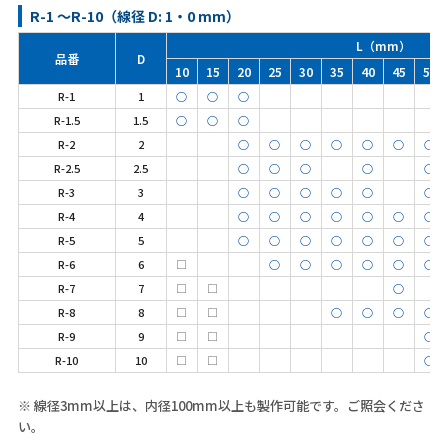
R-1 ～R-10（線径 D: 1・0 mm）
L（mm）
品番
D
10
15
20
25
30
35
40
45
50
R-1
1
○
○
○
R-1.5
1.5
○
○
○
R-2
2
○
○
○
○
○
○
○
R-2.5
2.5
○
○
○
○
○
R-3
3
○
○
○
○
○
○
R-4
4
○
○
○
○
○
○
○
R-5
5
○
○
○
○
○
○
○
R-6
6
□
○
○
○
○
○
○
R-7
7
□
□
○
R-8
8
□
□
○
○
○
○
R-9
9
□
□
○
R-10
10
□
□
○
※ 線径3mm以上は、内径100mm以上も製作可能です。ご照会くださ
い。