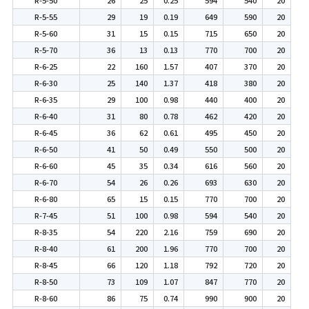
R-5-55
29
19
0.19
649
590
20
R-5-60
31
15
0.15
715
650
20
R-5-70
36
13
0.13
770
700
20
R-6-25
22
160
1.57
407
370
20
R-6-30
25
140
1.37
418
380
20
R-6-35
29
100
0.98
440
400
20
R-6-40
31
80
0.78
462
420
20
R-6-45
36
62
0.61
495
450
20
R-6-50
41
50
0.49
550
500
20
R-6-60
45
35
0.34
616
560
20
R-6-70
54
26
0.26
693
630
20
R-6-80
65
15
0.15
770
700
20
R-7-45
51
100
0.98
594
540
20
R-8-35
54
220
2.16
759
690
20
R-8-40
61
200
1.96
770
700
20
R-8-45
66
120
1.18
792
720
20
R-8-50
73
109
1.07
847
770
20
R-8-60
86
75
0.74
990
900
20