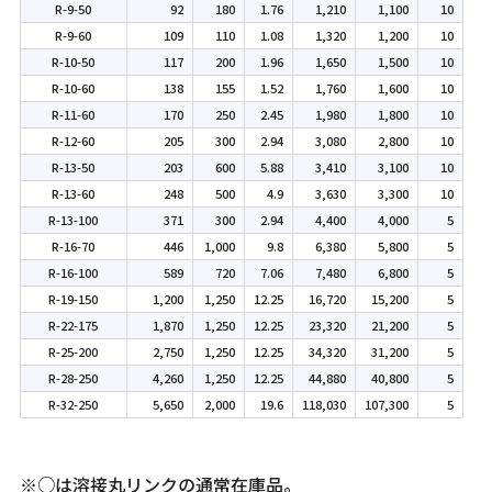
R-9-50
92
180
1.76
1,210
1,100
10
R-9-60
109
110
1.08
1,320
1,200
10
R-10-50
117
200
1.96
1,650
1,500
10
R-10-60
138
155
1.52
1,760
1,600
10
R-11-60
170
250
2.45
1,980
1,800
10
R-12-60
205
300
2.94
3,080
2,800
10
R-13-50
203
600
5.88
3,410
3,100
10
R-13-60
248
500
4.9
3,630
3,300
10
R-13-100
371
300
2.94
4,400
4,000
5
R-16-70
446
1,000
9.8
6,380
5,800
5
R-16-100
589
720
7.06
7,480
6,800
5
R-19-150
1,200
1,250
12.25
16,720
15,200
5
R-22-175
1,870
1,250
12.25
23,320
21,200
5
R-25-200
2,750
1,250
12.25
34,320
31,200
5
R-28-250
4,260
1,250
12.25
44,880
40,800
5
R-32-250
5,650
2,000
19.6
118,030
107,300
5
※○は溶接丸リンクの通常在庫品。