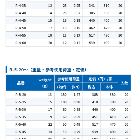
R-4-35
12
25
0.25
341
310
20
R-4-40
14
20
0.2
385
350
20
R-4-45
15
18
0.18
440
400
20
R-4-50
17
15
0.15
462
420
20
R-4-55
18
13
0.13
517
470
20
R-4-60
20
12
0.12
539
490
20
R-5-20～（重量・参考使用荷重・定価）
参考使用荷重
定価（円）/個
weight
品番
入数
(g)
(kgf)
(kN)
税込
本体
R-5-20
13
150
1.47
385
350
20
R-5-25
15
100
0.98
418
380
20
R-5-30
17
80
0.78
440
400
20
R-5-35
19
60
0.59
451
410
20
R-5-40
22
50
0.49
517
470
20
R-5-45
24
30
0.29
539
490
20
R-5-50
26
25
0.25
594
540
20