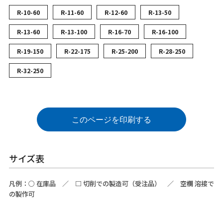
R-10-60
R-11-60
R-12-60
R-13-50
R-13-60
R-13-100
R-16-70
R-16-100
R-19-150
R-22-175
R-25-200
R-28-250
R-32-250
このページを印刷する
サイズ表
凡例：
○
在庫品 ／
□
切削での製造可（受注品） ／ 空欄 溶接で
の製作可