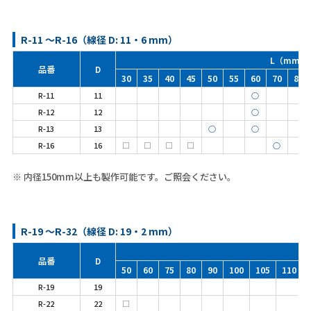
R-11 ～R-16（線径 D: 11・6 mm）
L（mm）
品番
D
30
35
40
45
50
55
60
70
80
R-11
11
○
R-12
12
○
R-13
13
○
○
R-16
16
□
□
□
□
○
※ 内径150mm以上も製作可能です。ご照会ください。
R-19 ～R-32（線径 D: 19・2 mm）
品番
D
50
60
75
80
90
100
105
110
R-19
19
R-22
22
□