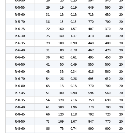
R-5-55
29
19
0.19
649
590
20
R-5-60
31
15
0.15
715
650
20
R-5-70
36
13
0.13
770
700
20
R-6-25
22
160
1.57
407
370
20
R-6-30
25
140
1.37
418
380
20
R-6-35
29
100
0.98
440
400
20
R-6-40
31
80
0.78
462
420
20
R-6-45
36
62
0.61
495
450
20
R-6-50
41
50
0.49
550
500
20
R-6-60
45
35
0.34
616
560
20
R-6-70
54
26
0.26
693
630
20
R-6-80
65
15
0.15
770
700
20
R-7-45
51
100
0.98
594
540
20
R-8-35
54
220
2.16
759
690
20
R-8-40
61
200
1.96
770
700
20
R-8-45
66
120
1.18
792
720
20
R-8-50
73
109
1.07
847
770
20
R-8-60
86
75
0.74
990
900
20