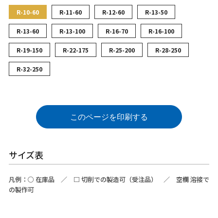
R-10-60
R-11-60
R-12-60
R-13-50
R-13-60
R-13-100
R-16-70
R-16-100
R-19-150
R-22-175
R-25-200
R-28-250
R-32-250
このページを印刷する
サイズ表
凡例：
○
在庫品 ／
□
切削での製造可（受注品） ／ 空欄 溶接で
の製作可