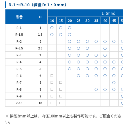
R-1 ～R-10（線径 D: 1・0 mm）
L（mm）
品番
D
10
15
20
25
30
35
40
45
50
R-1
1
○
○
○
R-1.5
1.5
○
○
○
R-2
2
○
○
○
○
○
○
○
R-2.5
2.5
○
○
○
○
○
R-3
3
○
○
○
○
○
○
R-4
4
○
○
○
○
○
○
○
R-5
5
○
○
○
○
○
○
○
R-6
6
□
○
○
○
○
○
○
R-7
7
□
□
○
R-8
8
□
□
○
○
○
○
R-9
9
□
□
○
R-10
10
□
□
○
※ 線径3mm以上は、内径100mm以上も製作可能です。ご照会くださ
い。