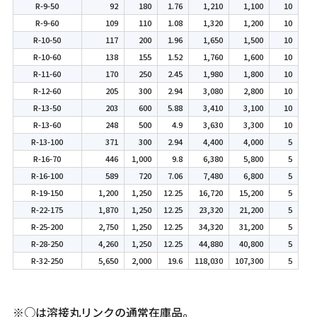
R-9-50
92
180
1.76
1,210
1,100
10
R-9-60
109
110
1.08
1,320
1,200
10
R-10-50
117
200
1.96
1,650
1,500
10
R-10-60
138
155
1.52
1,760
1,600
10
R-11-60
170
250
2.45
1,980
1,800
10
R-12-60
205
300
2.94
3,080
2,800
10
R-13-50
203
600
5.88
3,410
3,100
10
R-13-60
248
500
4.9
3,630
3,300
10
R-13-100
371
300
2.94
4,400
4,000
5
R-16-70
446
1,000
9.8
6,380
5,800
5
R-16-100
589
720
7.06
7,480
6,800
5
R-19-150
1,200
1,250
12.25
16,720
15,200
5
R-22-175
1,870
1,250
12.25
23,320
21,200
5
R-25-200
2,750
1,250
12.25
34,320
31,200
5
R-28-250
4,260
1,250
12.25
44,880
40,800
5
R-32-250
5,650
2,000
19.6
118,030
107,300
5
※○は溶接丸リンクの通常在庫品。