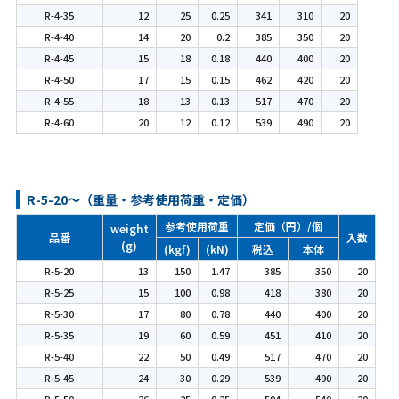
R-4-35
12
25
0.25
341
310
20
R-4-40
14
20
0.2
385
350
20
R-4-45
15
18
0.18
440
400
20
R-4-50
17
15
0.15
462
420
20
R-4-55
18
13
0.13
517
470
20
R-4-60
20
12
0.12
539
490
20
R-5-20～（重量・参考使用荷重・定価）
参考使用荷重
定価（円）/個
weight
品番
入数
(g)
(kgf)
(kN)
税込
本体
R-5-20
13
150
1.47
385
350
20
R-5-25
15
100
0.98
418
380
20
R-5-30
17
80
0.78
440
400
20
R-5-35
19
60
0.59
451
410
20
R-5-40
22
50
0.49
517
470
20
R-5-45
24
30
0.29
539
490
20
R-5-50
26
25
0.25
594
540
20