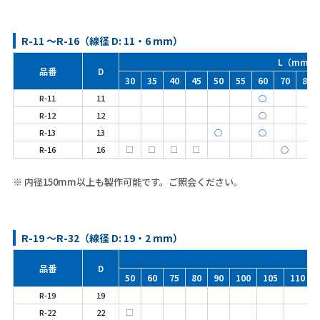
R-11 ～R-16（線径 D: 11・6 mm）
L（mm）
品番
D
30
35
40
45
50
55
60
70
80
R-11
11
○
R-12
12
○
R-13
13
○
○
R-16
16
□
□
□
□
○
※ 内径150mm以上も製作可能です。ご照会ください。
R-19 ～R-32（線径 D: 19・2 mm）
品番
D
50
60
75
80
90
100
105
110
R-19
19
R-22
22
□