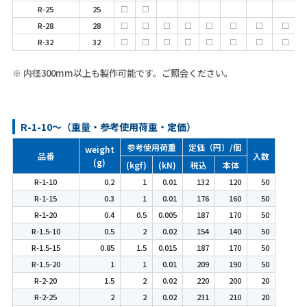
R-25
25
□
□
R-28
28
□
□
□
□
□
□
□
□
R-32
32
□
□
□
□
□
□
□
□
※ 内径300mm以上も製作可能です。ご照会ください。
R-1-10～（重量・参考使用荷重・定価）
参考使用荷重
定価（円）/個
weight
品番
入数
(g)
(kgf)
(kN)
税込
本体
R-1-10
0.2
1
0.01
132
120
50
R-1-15
0.3
1
0.01
176
160
50
R-1-20
0.4
0.5
0.005
187
170
50
R-1.5-10
0.5
2
0.02
154
140
50
R-1.5-15
0.85
1.5
0.015
187
170
50
R-1.5-20
1
1
0.01
209
190
50
R-2-20
1.5
2
0.02
220
200
20
R-2-25
2
2
0.02
231
210
20