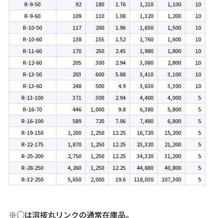
R-9-50
92
180
1.76
1,210
1,100
10
R-9-60
109
110
1.08
1,320
1,200
10
R-10-50
117
200
1.96
1,650
1,500
10
R-10-60
138
155
1.52
1,760
1,600
10
R-11-60
170
250
2.45
1,980
1,800
10
R-12-60
205
300
2.94
3,080
2,800
10
R-13-50
203
600
5.88
3,410
3,100
10
R-13-60
248
500
4.9
3,630
3,300
10
R-13-100
371
300
2.94
4,400
4,000
5
R-16-70
446
1,000
9.8
6,380
5,800
5
R-16-100
589
720
7.06
7,480
6,800
5
R-19-150
1,200
1,250
12.25
16,720
15,200
5
R-22-175
1,870
1,250
12.25
23,320
21,200
5
R-25-200
2,750
1,250
12.25
34,320
31,200
5
R-28-250
4,260
1,250
12.25
44,880
40,800
5
R-32-250
5,650
2,000
19.6
118,030
107,300
5
※○は溶接丸リンクの通常在庫品。