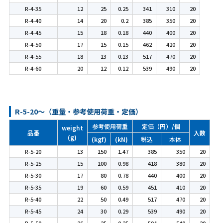
R-4-35
12
25
0.25
341
310
20
R-4-40
14
20
0.2
385
350
20
R-4-45
15
18
0.18
440
400
20
R-4-50
17
15
0.15
462
420
20
R-4-55
18
13
0.13
517
470
20
R-4-60
20
12
0.12
539
490
20
R-5-20～（重量・参考使用荷重・定価）
参考使用荷重
定価（円）/個
weight
品番
入数
(g)
(kgf)
(kN)
税込
本体
R-5-20
13
150
1.47
385
350
20
R-5-25
15
100
0.98
418
380
20
R-5-30
17
80
0.78
440
400
20
R-5-35
19
60
0.59
451
410
20
R-5-40
22
50
0.49
517
470
20
R-5-45
24
30
0.29
539
490
20
R-5-50
26
25
0.25
594
540
20