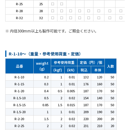
R-25
25
□
□
R-28
28
□
□
□
□
□
□
□
□
R-32
32
□
□
□
□
□
□
□
□
※ 内径300mm以上も製作可能です。ご照会ください。
R-1-10～（重量・参考使用荷重・定価）
参考使用荷重
定価（円）/個
weight
品番
入数
(g)
(kgf)
(kN)
税込
本体
R-1-10
0.2
1
0.01
132
120
50
R-1-15
0.3
1
0.01
176
160
50
R-1-20
0.4
0.5
0.005
187
170
50
R-1.5-10
0.5
2
0.02
154
140
50
R-1.5-15
0.85
1.5
0.015
187
170
50
R-1.5-20
1
1
0.01
209
190
50
R-2-20
1.5
2
0.02
220
200
20
R-2-25
2
2
0.02
231
210
20