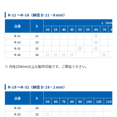
R-11 ～R-16（線径 D: 11・6 mm）
L（mm）
品番
D
30
35
40
45
50
55
60
70
80
R-11
11
○
R-12
12
○
R-13
13
○
○
R-16
16
□
□
□
□
○
※ 内径150mm以上も製作可能です。ご照会ください。
R-19 ～R-32（線径 D: 19・2 mm）
品番
D
50
60
75
80
90
100
105
110
R-19
19
R-22
22
□