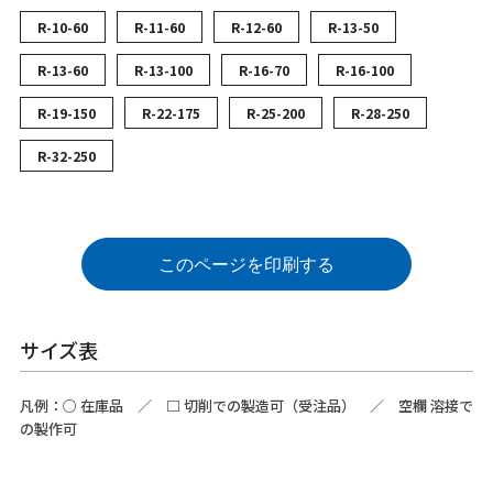
R-10-60
R-11-60
R-12-60
R-13-50
R-13-60
R-13-100
R-16-70
R-16-100
R-19-150
R-22-175
R-25-200
R-28-250
R-32-250
このページを印刷する
サイズ表
凡例：
○
在庫品 ／
□
切削での製造可（受注品） ／ 空欄 溶接で
の製作可