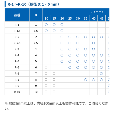
R-1 ～R-10（線径 D: 1・0 mm）
L（mm）
品番
D
10
15
20
25
30
35
40
45
50
R-1
1
○
○
○
R-1.5
1.5
○
○
○
R-2
2
○
○
○
○
○
○
○
R-2.5
2.5
○
○
○
○
○
R-3
3
○
○
○
○
○
○
R-4
4
○
○
○
○
○
○
○
R-5
5
○
○
○
○
○
○
○
R-6
6
□
○
○
○
○
○
○
R-7
7
□
□
○
R-8
8
□
□
○
○
○
○
R-9
9
□
□
○
R-10
10
□
□
○
※ 線径3mm以上は、内径100mm以上も製作可能です。ご照会くださ
い。