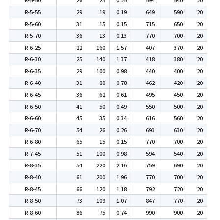
R-5-55
29
19
0.19
649
590
20
R-5-60
31
15
0.15
715
650
20
R-5-70
36
13
0.13
770
700
20
R-6-25
22
160
1.57
407
370
20
R-6-30
25
140
1.37
418
380
20
R-6-35
29
100
0.98
440
400
20
R-6-40
31
80
0.78
462
420
20
R-6-45
36
62
0.61
495
450
20
R-6-50
41
50
0.49
550
500
20
R-6-60
45
35
0.34
616
560
20
R-6-70
54
26
0.26
693
630
20
R-6-80
65
15
0.15
770
700
20
R-7-45
51
100
0.98
594
540
20
R-8-35
54
220
2.16
759
690
20
R-8-40
61
200
1.96
770
700
20
R-8-45
66
120
1.18
792
720
20
R-8-50
73
109
1.07
847
770
20
R-8-60
86
75
0.74
990
900
20