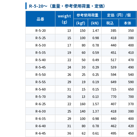
R-5-20～（重量・参考使用荷重・定価）
参考使用荷重
定価（円）/個
weight
品番
(g)
(kgf)
(kN)
税込
本体
R-5-20
13
150
1.47
385
350
R-5-25
15
100
0.98
418
380
R-5-30
17
80
0.78
440
400
R-5-35
19
60
0.59
451
410
R-5-40
22
50
0.49
517
470
R-5-45
24
30
0.29
539
490
R-5-50
26
25
0.25
594
540
R-5-55
29
19
0.19
649
590
R-5-60
31
15
0.15
715
650
R-5-70
36
13
0.13
770
700
R-6-25
22
160
1.57
407
370
R-6-30
25
140
1.37
418
380
R-6-35
29
100
0.98
440
400
R-6-40
31
80
0.78
462
420
R-6-45
36
62
0.61
495
450