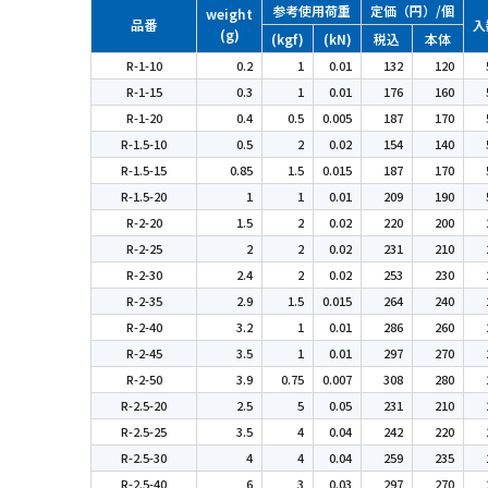
参考使用荷重
定価（円）/個
weight
品番
入
(g)
(kgf)
(kN)
税込
本体
R-1-10
0.2
1
0.01
132
120
R-1-15
0.3
1
0.01
176
160
R-1-20
0.4
0.5
0.005
187
170
R-1.5-10
0.5
2
0.02
154
140
R-1.5-15
0.85
1.5
0.015
187
170
R-1.5-20
1
1
0.01
209
190
R-2-20
1.5
2
0.02
220
200
R-2-25
2
2
0.02
231
210
R-2-30
2.4
2
0.02
253
230
R-2-35
2.9
1.5
0.015
264
240
R-2-40
3.2
1
0.01
286
260
R-2-45
3.5
1
0.01
297
270
R-2-50
3.9
0.75
0.007
308
280
R-2.5-20
2.5
5
0.05
231
210
R-2.5-25
3.5
4
0.04
242
220
R-2.5-30
4
4
0.04
259
235
R-2.5-40
6
3
0.03
297
270