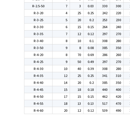
R-2.5-50
7
3
0.03
330
300
R-3-20
4
25
0.25
242
220
R-3-25
5
20
0.2
253
230
R-3-30
6
15
0.15
264
240
R-3-35
7
12
0.12
297
270
R-3-40
8
10
0.1
308
280
R-3-50
9
8
0.08
385
350
R-4-20
8
70
0.69
286
260
R-4-25
9
50
0.49
297
270
R-4-30
10
40
0.39
308
280
R-4-35
12
25
0.25
341
310
R-4-40
14
20
0.2
385
350
R-4-45
15
18
0.18
440
400
R-4-50
17
15
0.15
462
420
R-4-55
18
13
0.13
517
470
R-4-60
20
12
0.12
539
490