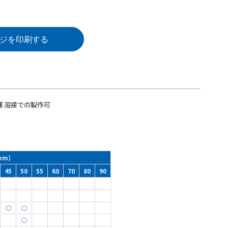
ジを印刷する
 溶接での製作可
mm）
45
50
55
60
70
80
90
○
○
○