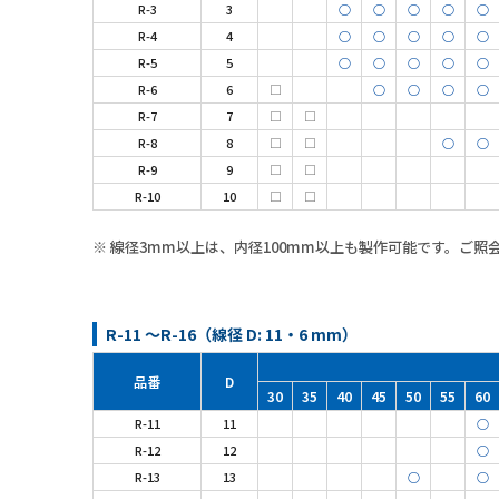
R-3
3
○
○
○
○
○
R-4
4
○
○
○
○
○
R-5
5
○
○
○
○
○
R-6
6
□
○
○
○
○
R-7
7
□
□
R-8
8
□
□
○
○
R-9
9
□
□
R-10
10
□
□
※ 線径3mm以上は、内径100mm以上も製作可能です。ご照
R-11 ～R-16（線径 D: 11・6 mm）
品番
D
30
35
40
45
50
55
60
R-11
11
○
R-12
12
○
R-13
13
○
○