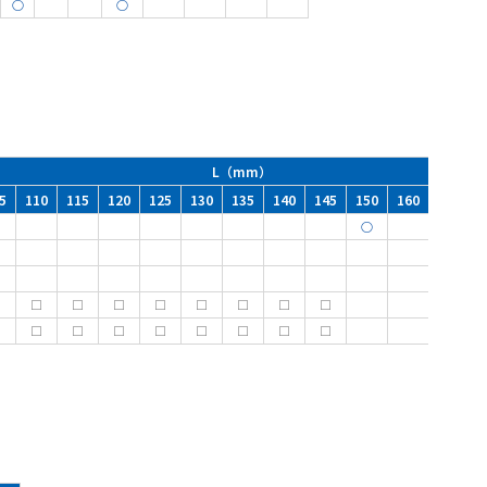
○
○
L（mm）
5
110
115
120
125
130
135
140
145
150
160
170
○
□
□
□
□
□
□
□
□
□
□
□
□
□
□
□
□
□
□