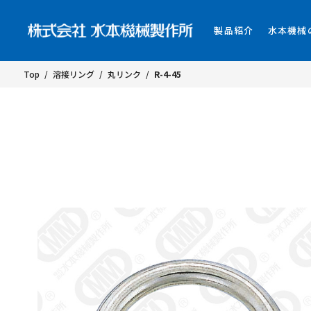
製品紹介
水本機械
Top
/
溶接リング
/
丸リンク
/
R-4-45