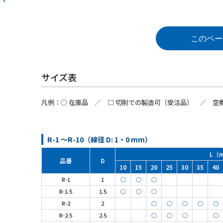
このペー
サイズ表
凡例：
○
在庫品 ／
□
切削での製造可（受注品） ／ 空欄
R-1 ～R-10（線径 D: 1・0 mm）
L（
品番
D
10
15
20
25
30
35
40
R-1
1
○
○
○
R-1.5
1.5
○
○
○
R-2
2
○
○
○
○
○
R-2.5
2.5
○
○
○
○