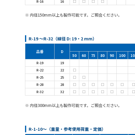
R-16
16
□
□
□
□
※ 内径150mm以上も製作可能です。ご照会ください。
R-19 ～R-32（線径 D: 19・2 mm）
品番
D
50
60
75
80
90
100
10
R-19
19
R-22
22
□
R-25
25
□
□
R-28
28
□
□
□
□
□
□
R-32
32
□
□
□
□
□
□
※ 内径300mm以上も製作可能です。ご照会ください。
R-1-10～（重量・参考使用荷重・定価）