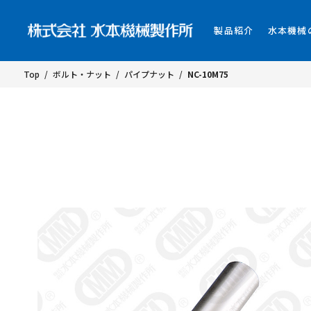
製品紹介
水本機械
Top
/
ボルト・ナット
/
パイプナット
/
NC-10M75