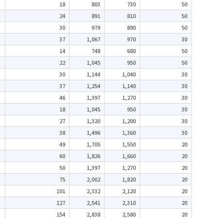
18
803
730
50
24
891
810
50
30
979
890
50
37
1,067
970
30
14
748
680
50
22
1,045
950
50
30
1,144
1,040
30
37
1,254
1,140
30
46
1,397
1,270
30
18
1,045
950
30
27
1,320
1,200
30
38
1,496
1,360
30
49
1,705
1,550
20
60
1,826
1,660
20
50
1,397
1,270
20
75
2,002
1,820
20
101
2,332
2,120
20
127
2,541
2,310
20
154
2,838
2,580
20