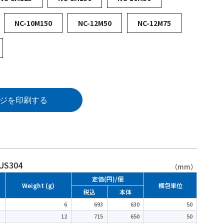
NC-10M150
NC-12M50
NC-12M75
ジを印刷する
S304
（mm）
定価(円)/個
Weight (g)
梱包単位
税込
本体
6
693
630
50
12
715
650
50