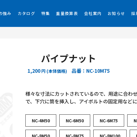
の強み
カタログ
特集
重量換算表
会社案内
お知らせ
採
パイプナット
1,200
品番：NC-10M75
円 (本体価格)
様々な寸法にカットされているので、用途に合わ
で、下穴に筒を挿入し、アイボルトの固定用などに
NC-4M50
NC-6M50
NC-6M75
N
NC-8M50
NC-8M75
NC-8M100