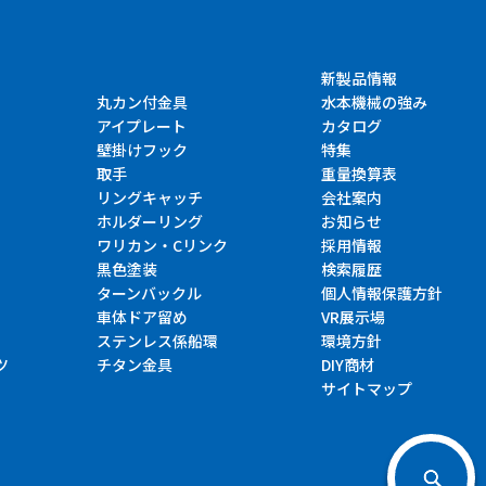
新製品情報
丸カン付金具
水本機械の強み
アイプレート
カタログ
壁掛けフック
特集
取手
重量換算表
リングキャッチ
会社案内
ホルダーリング
お知らせ
ワリカン・Cリンク
採用情報
黒色塗装
検索履歴
ターンバックル
個人情報保護方針
車体ドア留め
VR展示場
ステンレス係船環
環境方針
ツ
チタン金具
DIY商材
サイトマップ