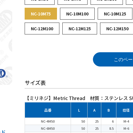
NC-10M75
NC-10M100
NC-10M125
NC-12M100
NC-12M125
NC-12M150
このペー
サイズ表
【ミリネジ】Metric Thread 材質：ステンレス SU
品番
L
A
B
捻径
NC-4M50
50
25
6
M-4
NC-6M50
50
25
8.5
M-6
ード