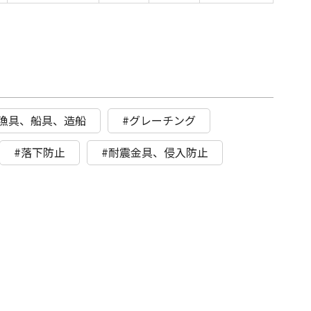
#漁具、船具、造船
#グレーチング
#落下防止
#耐震金具、侵入防止