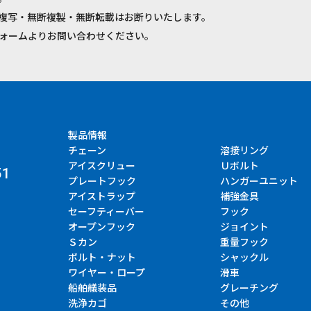
複写・無断複製・無断転載はお断りいたします。
ォームよりお問い合わせください。
製品情報
チェーン
溶接リング
アイスクリュー
Ｕボルト
51
プレートフック
ハンガーユニット
アイストラップ
補強金具
セーフティーバー
フック
オープンフック
ジョイント
Ｓカン
重量フック
ボルト・ナット
シャックル
ワイヤー・ロープ
滑車
船舶艤装品
グレーチング
洗浄カゴ
その他