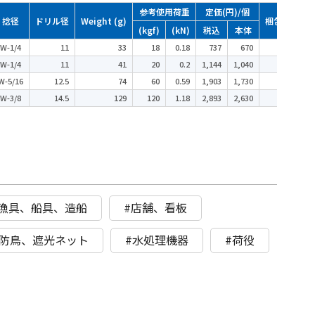
参考使用荷重
定価(円)/個
捻径
ドリル径
Weight (g)
梱包単位
(kgf)
(kN)
税込
本体
W-1/4
11
33
18
0.18
737
670
20
W-1/4
11
41
20
0.2
1,144
1,040
20
W-5/16
12.5
74
60
0.59
1,903
1,730
20
W-3/8
14.5
129
120
1.18
2,893
2,630
20
#漁具、船具、造船
#店舗、看板
#防鳥、遮光ネット
#水処理機器
#荷役