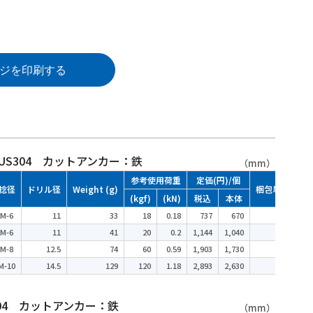
ジを印刷する
 SUS304 カットアンカー：鉄
（mm）
参考使用荷重
定価(円)/個
捻径
ドリル径
Weight (g)
梱包単位
(kgf)
(kN)
税込
本体
M-6
11
33
18
0.18
737
670
20
M-6
11
41
20
0.2
1,144
1,040
20
M-8
12.5
74
60
0.59
1,903
1,730
20
M-10
14.5
129
120
1.18
2,893
2,630
20
S304 カットアンカー：鉄
（mm）