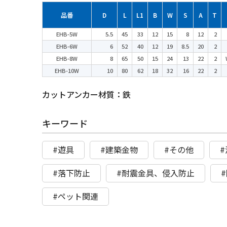
品番
D
L
L1
B
W
S
A
T
EHB-5W
5.5
45
33
12
15
8
12
2
EHB-6W
6
52
40
12
19
8.5
20
2
EHB-8W
8
65
50
15
24
13
22
2
EHB-10W
10
80
62
18
32
16
22
2
カットアンカー材質：鉄
キーワード
#遊具
#建築金物
#その他
#落下防止
#耐震金具、侵入防止
#ペット関連