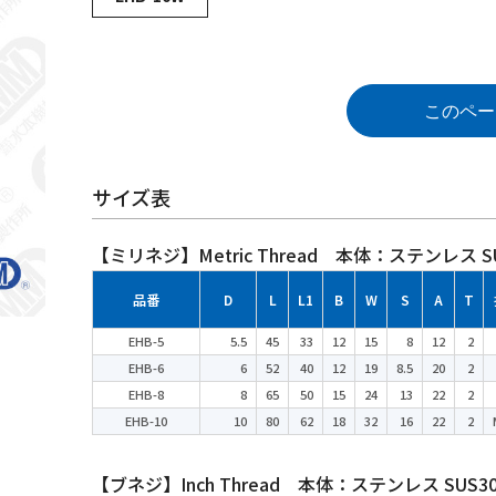
このペー
サイズ表
【ミリネジ】Metric Thread 本体：ステンレス
品番
D
L
L1
B
W
S
A
T
EHB-5
5.5
45
33
12
15
8
12
2
EHB-6
6
52
40
12
19
8.5
20
2
EHB-8
8
65
50
15
24
13
22
2
EHB-10
10
80
62
18
32
16
22
2
【ブネジ】Inch Thread 本体：ステンレス SU