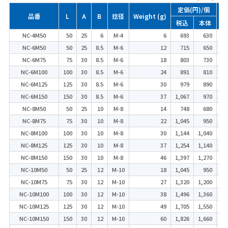
定価(円)/個
品番
L
A
B
捻径
Weight (g)
梱
税込
本体
NC-4M50
50
25
6
M-4
6
693
630
NC-6M50
50
25
8.5
M-6
12
715
650
NC-6M75
75
30
8.5
M-6
18
803
730
NC-6M100
100
30
8.5
M-6
24
891
810
NC-6M125
125
30
8.5
M-6
30
979
890
NC-6M150
150
30
8.5
M-6
37
1,067
970
NC-8M50
50
25
10
M-8
14
748
680
NC-8M75
75
30
10
M-8
22
1,045
950
NC-8M100
100
30
10
M-8
30
1,144
1,040
NC-8M125
125
30
10
M-8
37
1,254
1,140
NC-8M150
150
30
10
M-8
46
1,397
1,270
NC-10M50
50
25
12
M-10
18
1,045
950
NC-10M75
75
30
12
M-10
27
1,320
1,200
NC-10M100
100
30
12
M-10
38
1,496
1,360
NC-10M125
125
30
12
M-10
49
1,705
1,550
NC-10M150
150
30
12
M-10
60
1,826
1,660