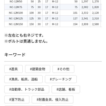
NC-12M50
50
25
17
M-12
50
1,397
1,270
NC-12M75
75
30
17
M-12
75
2,002
1,820
NC-12M100
100
30
17
M-12
101
2,332
2,120
NC-12M125
125
30
17
M-12
127
2,541
2,310
NC-12M150
150
30
17
M-12
154
2,838
2,580
※左右とも右ネジです。
※ボルトは貫通しません。
キーワード
#遊具
#建築金物
#その他
#漁具、船具、造船
#グレーチング
#自動車、トラック部品
#店舗、看板
#落下防止
#耐震金具、侵入防止