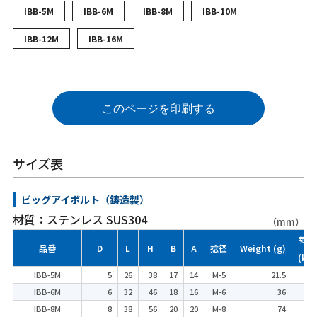
IBB-5M
IBB-6M
IBB-8M
IBB-10M
IBB-12M
IBB-16M
このページを印刷する
サイズ表
ビッグアイボルト（鋳造製）
材質：ステンレス SUS304
（mm）
参考
品番
D
L
H
B
A
捻径
Weight (g)
(kgf
IBB-5M
5
26
38
17
14
M-5
21.5
2
IBB-6M
6
32
46
18
16
M-6
36
3
IBB-8M
8
38
56
20
20
M-8
74
6