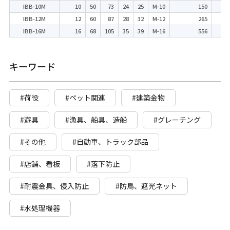
IBB-10M
10
50
73
24
25
M-10
150
10
IBB-12M
12
60
87
28
32
M-12
265
15
IBB-16M
16
68
105
35
39
M-16
556
35
キーワード
#荷役
#ペット関連
#建築金物
#遊具
#漁具、船具、造船
#グレーチング
#その他
#自動車、トラック部品
#店舗、看板
#落下防止
#耐震金具、侵入防止
#防鳥、遮光ネット
#水処理機器