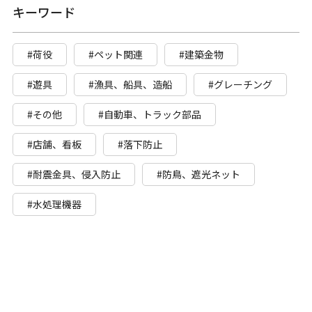
キーワード
#荷役
#ペット関連
#建築金物
#遊具
#漁具、船具、造船
#グレーチング
#その他
#自動車、トラック部品
#店舗、看板
#落下防止
#耐震金具、侵入防止
#防鳥、遮光ネット
#水処理機器