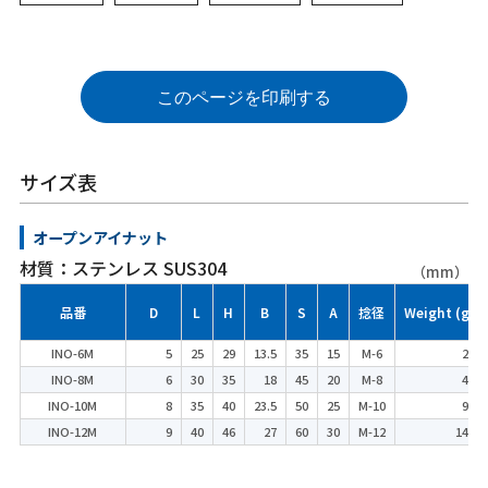
このページを印刷する
サイズ表
オープンアイナット
材質：ステンレス SUS304
（mm）
品番
D
L
H
B
S
A
捻径
Weight (g)
INO-6M
5
25
29
13.5
35
15
M-6
24
INO-8M
6
30
35
18
45
20
M-8
45
INO-10M
8
35
40
23.5
50
25
M-10
92
INO-12M
9
40
46
27
60
30
M-12
145