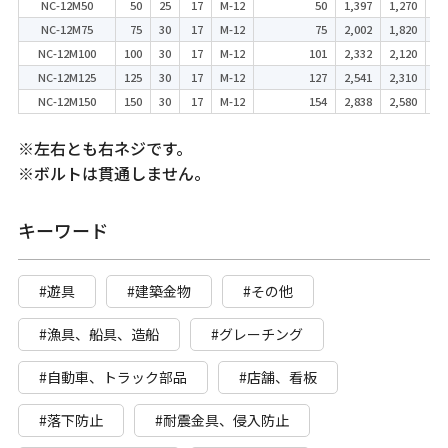
NC-12M50
50
25
17
M-12
50
1,397
1,270
NC-12M75
75
30
17
M-12
75
2,002
1,820
NC-12M100
100
30
17
M-12
101
2,332
2,120
NC-12M125
125
30
17
M-12
127
2,541
2,310
NC-12M150
150
30
17
M-12
154
2,838
2,580
※左右とも右ネジです。
※ボルトは貫通しません。
キーワード
#遊具
#建築金物
#その他
#漁具、船具、造船
#グレーチング
#自動車、トラック部品
#店舗、看板
#落下防止
#耐震金具、侵入防止