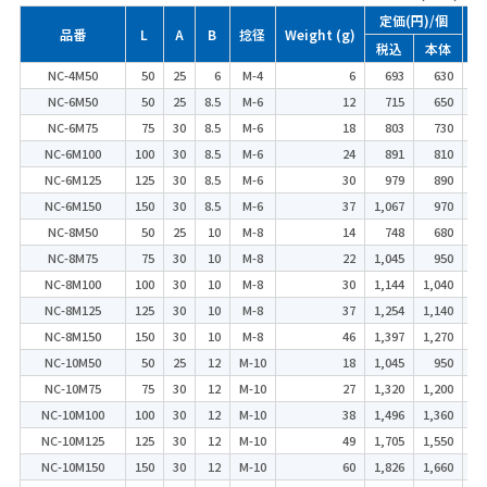
定価(円)/個
品番
L
A
B
捻径
Weight (g)
梱
税込
本体
NC-4M50
50
25
6
M-4
6
693
630
NC-6M50
50
25
8.5
M-6
12
715
650
NC-6M75
75
30
8.5
M-6
18
803
730
NC-6M100
100
30
8.5
M-6
24
891
810
NC-6M125
125
30
8.5
M-6
30
979
890
NC-6M150
150
30
8.5
M-6
37
1,067
970
NC-8M50
50
25
10
M-8
14
748
680
NC-8M75
75
30
10
M-8
22
1,045
950
NC-8M100
100
30
10
M-8
30
1,144
1,040
NC-8M125
125
30
10
M-8
37
1,254
1,140
NC-8M150
150
30
10
M-8
46
1,397
1,270
NC-10M50
50
25
12
M-10
18
1,045
950
NC-10M75
75
30
12
M-10
27
1,320
1,200
NC-10M100
100
30
12
M-10
38
1,496
1,360
NC-10M125
125
30
12
M-10
49
1,705
1,550
NC-10M150
150
30
12
M-10
60
1,826
1,660