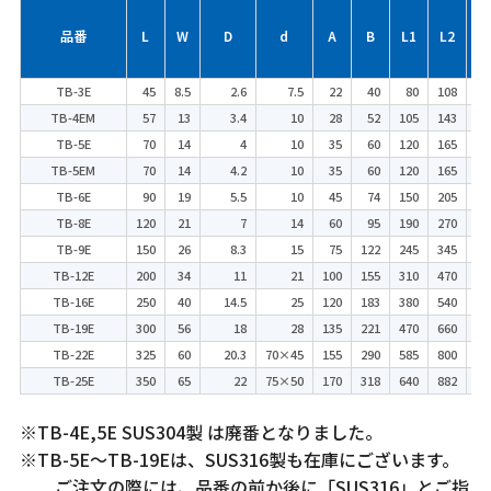
品番
L
W
D
d
A
B
L1
L2
TB-3E
45
8.5
2.6
7.5
22
40
80
108
TB-4EM
57
13
3.4
10
28
52
105
143
TB-5E
70
14
4
10
35
60
120
165
W-
TB-5EM
70
14
4.2
10
35
60
120
165
TB-6E
90
19
5.5
10
45
74
150
205
W
TB-8E
120
21
7
14
60
95
190
270
W-
TB-9E
150
26
8.3
15
75
122
245
345
W
TB-12E
200
34
11
21
100
155
310
470
W
TB-16E
250
40
14.5
25
120
183
380
540
W
TB-19E
300
56
18
28
135
221
470
660
M
TB-22E
325
60
20.3
70×45
155
290
585
800
M
TB-25E
350
65
22
75×50
170
318
640
882
M
※TB-4E,5E SUS304製 は廃番となりました。
※TB-5E～TB-19Eは、SUS316製も在庫にございます。
ご注文の際には、品番の前か後に「SUS316」とご指