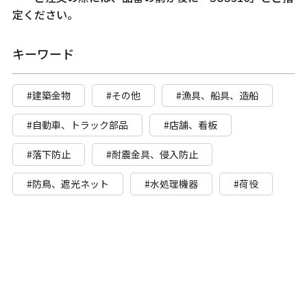
定ください。
キーワード
#建築金物
#その他
#漁具、船具、造船
#自動車、トラック部品
#店舗、看板
#落下防止
#耐震金具、侵入防止
#防鳥、遮光ネット
#水処理機器
#荷役