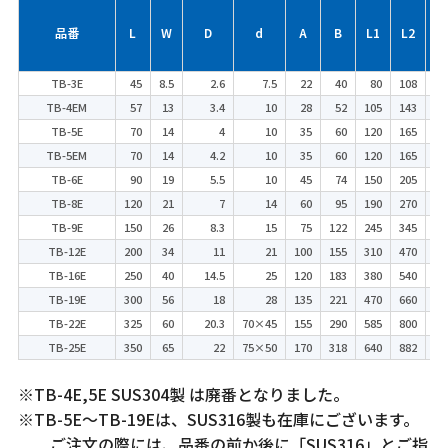
品番
L
W
D
d
A
B
L1
L2
TB-3E
45
8.5
2.6
7.5
22
40
80
108
TB-4EM
57
13
3.4
10
28
52
105
143
TB-5E
70
14
4
10
35
60
120
165
W-
TB-5EM
70
14
4.2
10
35
60
120
165
TB-6E
90
19
5.5
10
45
74
150
205
W
TB-8E
120
21
7
14
60
95
190
270
W-
TB-9E
150
26
8.3
15
75
122
245
345
W
TB-12E
200
34
11
21
100
155
310
470
W
TB-16E
250
40
14.5
25
120
183
380
540
W
TB-19E
300
56
18
28
135
221
470
660
M
TB-22E
325
60
20.3
70×45
155
290
585
800
M
TB-25E
350
65
22
75×50
170
318
640
882
M
※TB-4E,5E SUS304製 は廃番となりました。
※TB-5E～TB-19Eは、SUS316製も在庫にございます。
ご注文の際には、品番の前か後に「SUS316」とご指