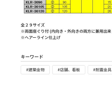
全２９サイズ
※両面座ぐり付 (内向き・外向きの両方に兼用出来
※ヘアーライン仕上げ
キーワード
#建築金物
#店舗、看板
#耐震金