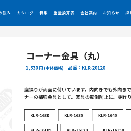
の強み
カタログ
特集
重量換算表
会社案内
お知らせ
採
コーナー金具（丸）
1,530
品番：KLR-20120
円 (本体価格)
座操りが両面に付いています。内向きでも外向き
ナーの補強金具として。家具の転倒防止に。棚作
KLR-1630
KLR-1635
KLR-1645
KLR-16105
KLR-16120
KLR-16150