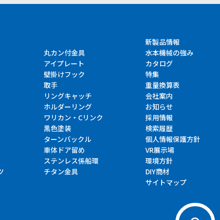
新製品情報
丸カン付金具
水本機械の強み
アイプレート
カタログ
壁掛けフック
特集
取手
重量換算表
リングキャッチ
会社案内
ホルダーリング
お知らせ
ワリカン・Cリンク
採用情報
黒色塗装
検索履歴
ターンバックル
個人情報保護方針
車体ドア留め
VR展示場
ステンレス係船環
環境方針
ツ
チタン金具
DIY商材
サイトマップ