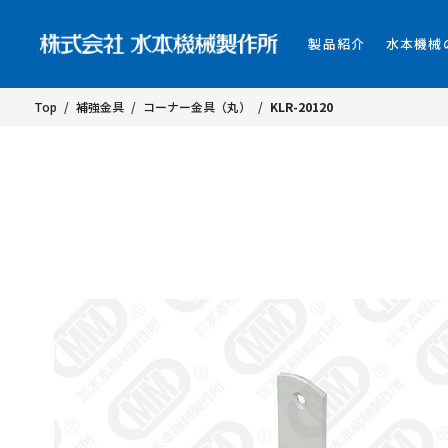
製品紹介
水本機械
Top
/
補強金具
/
コーナー金具（丸）
/
KLR-20120