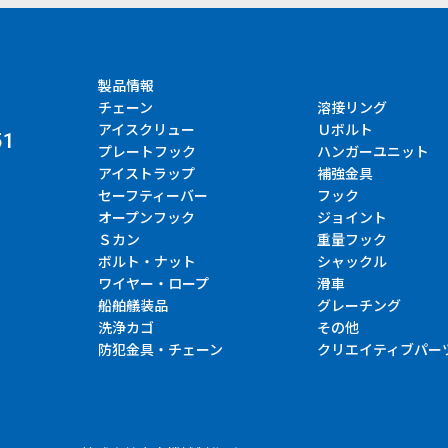
製品情報
チェーン
溶接リング
アイスクリュー
Ｕボルト
51
プレートフック
ハンガーユニット
アイストラップ
補強金具
セーフティーバー
フック
オープンフック
ジョイント
Ｓカン
重量フック
ボルト・ナット
シャックル
ワイヤー・ロープ
滑車
船舶艤装品
グレーチング
洗浄カゴ
その他
防犯金具・チェーン
クリエイティブパー