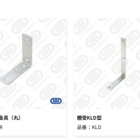
金具（丸）
棚受KLD型
R
品番：KLD