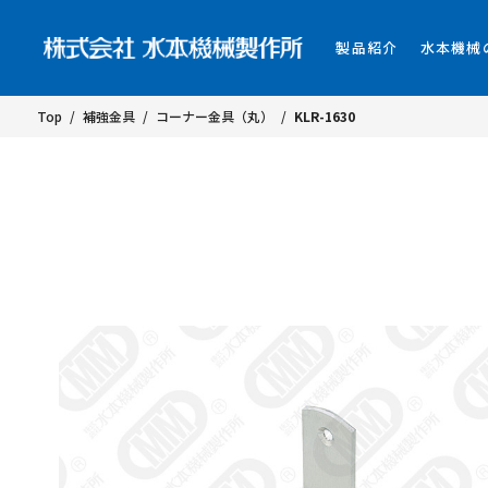
製品紹介
水本機械
Top
/
補強金具
/
コーナー金具（丸）
/
KLR-1630