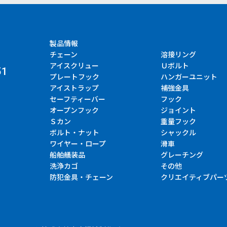
製品情報
チェーン
溶接リング
アイスクリュー
Ｕボルト
51
プレートフック
ハンガーユニット
アイストラップ
補強金具
セーフティーバー
フック
オープンフック
ジョイント
Ｓカン
重量フック
ボルト・ナット
シャックル
ワイヤー・ロープ
滑車
船舶艤装品
グレーチング
洗浄カゴ
その他
防犯金具・チェーン
クリエイティブパー