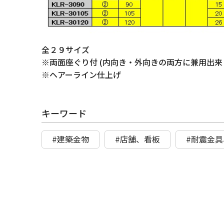
全２９サイズ
※両面座ぐり付 (内向き・外向きの両方に兼用出来
※ヘアーライン仕上げ
キーワード
#建築金物
#店舗、看板
#耐震金