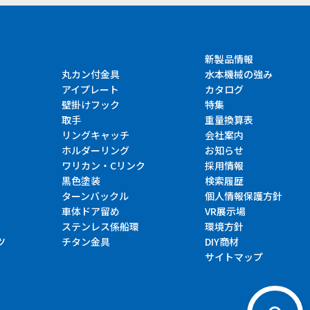
新製品情報
丸カン付金具
水本機械の強み
アイプレート
カタログ
壁掛けフック
特集
取手
重量換算表
リングキャッチ
会社案内
ホルダーリング
お知らせ
ワリカン・Cリンク
採用情報
黒色塗装
検索履歴
ターンバックル
個人情報保護方針
車体ドア留め
VR展示場
ステンレス係船環
環境方針
ツ
チタン金具
DIY商材
サイトマップ