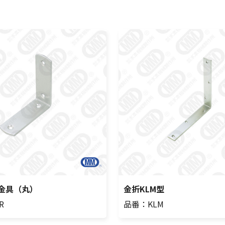
金具（丸）
金折KLM型
R
品番：KLM