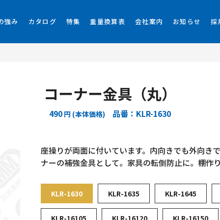
の強み
カタログ
特集
重量換算表
会社案内
お知らせ
採
コーナー金具（丸）
490
品番：KLR-1630
円 (本体価格)
座操りが両面に付いています。内向きでも外向き
ナーの補強金具として。家具の転倒防止に。棚作
KLR-1630
KLR-1635
KLR-1645
KLR-16105
KLR-16120
KLR-16150