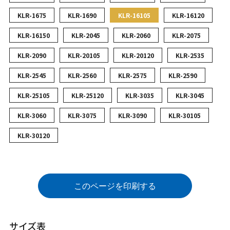
KLR-1675
KLR-1690
KLR-16105
KLR-16120
KLR-16150
KLR-2045
KLR-2060
KLR-2075
KLR-2090
KLR-20105
KLR-20120
KLR-2535
KLR-2545
KLR-2560
KLR-2575
KLR-2590
KLR-25105
KLR-25120
KLR-3035
KLR-3045
KLR-3060
KLR-3075
KLR-3090
KLR-30105
KLR-30120
このページを印刷する
サイズ表