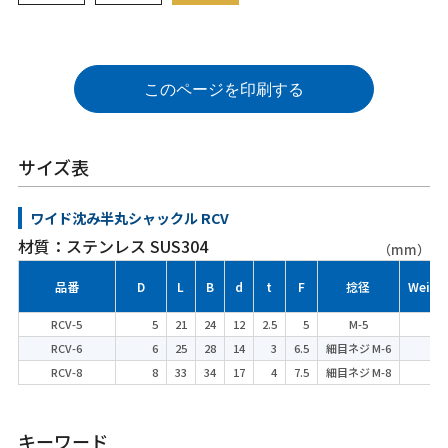
このページを印刷する
サイズ表
ワイド沈み半丸シャックル RCV
材質：ステンレス SUS304
（mm）
品番
D
L
B
d
t
F
捻径
Weight
RCV-5
5
21
24
12
2.5
5
M-5
RCV-6
6
25
28
14
3
6.5
細目ネジ M-6
RCV-8
8
33
34
17
4
7.5
細目ネジ M-8
キーワード