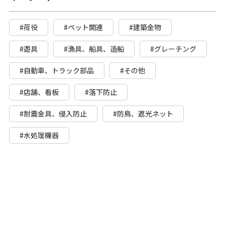
#荷役
#ペット関連
#建築金物
#遊具
#漁具、船具、造船
#グレーチング
#自動車、トラック部品
#その他
#店舗、看板
#落下防止
#耐震金具、侵入防止
#防鳥、遮光ネット
#水処理機器