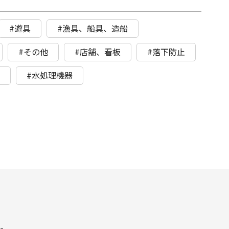
#遊具
#漁具、船具、造船
#その他
#店舗、看板
#落下防止
ト
#水処理機器
。