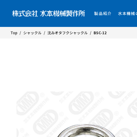
製品紹介
水本機械
Top
/
シャックル
/
沈みオタフクシャックル
/
BSC-12