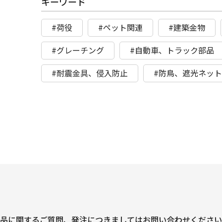
キーワード
#荷役
#ペット関連
#建築金物
#グレーチング
#自動車、トラック部品
#耐震金具、侵入防止
#防鳥、遮光ネッ
品に関するご質問、
発注につきましては
お問い合わせください