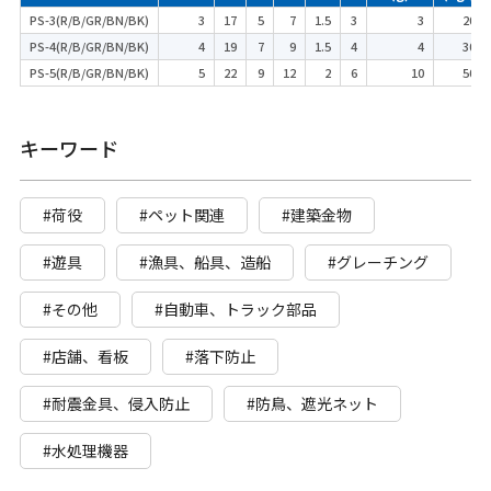
PS-3(R/B/GR/BN/BK)
3
17
5
7
1.5
3
3
20
PS-4(R/B/GR/BN/BK)
4
19
7
9
1.5
4
4
30
PS-5(R/B/GR/BN/BK)
5
22
9
12
2
6
10
50
キーワード
#荷役
#ペット関連
#建築金物
#遊具
#漁具、船具、造船
#グレーチング
#その他
#自動車、トラック部品
#店舗、看板
#落下防止
#耐震金具、侵入防止
#防鳥、遮光ネット
#水処理機器