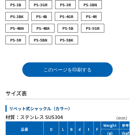
PS-3B
PS-3GR
PS-3R
PS-3BN
PS-3BK
PS-4B
PS-4GR
PS-4R
PS-4BN
PS-4BK
PS-5B
PS-5GR
PS-5R
PS-5BN
PS-5BK
このページを印刷する
サイズ表
リベット式シャックル（カラー）
材質：ステンレス SUS304
（mm）
Weight
参考使
品番
D
L
B
d
t
F
(g)
(kgf)