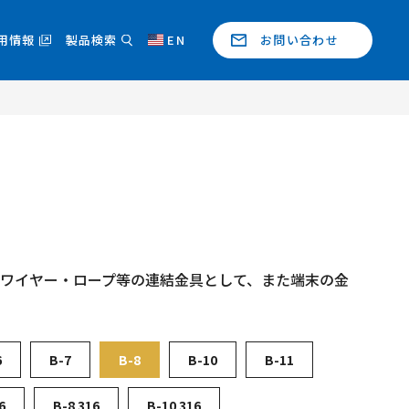
用情報
製品検索
EN
お問い合わせ
・ワイヤー・ロープ等の連結金具として、また端末の金
6
B-7
B-8
B-10
B-11
6
B-8 316
B-10 316