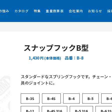
の強み
カタログ
特集
重量換算表
会社案内
お知らせ
採
スナップフックB型
1,430
品番：B-8
円 (本体価格)
スタンダードなスプリングフックです。チェーン
具のジョイントに。
B-3S
B-4S
B-4
B-5
B-
B-12
B-4S 316
B-5 316
B-6 31