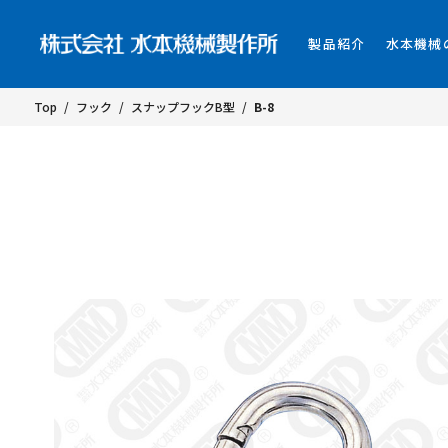
製品紹介
水本機械
Top
/
フック
/
スナップフックB型
/
B-8