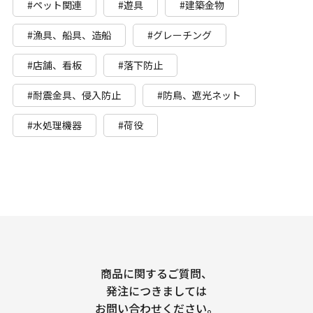
#ペット関連
#遊具
#建築金物
#漁具、船具、造船
#グレーチング
#店舗、看板
#落下防止
#耐震金具、侵入防止
#防鳥、遮光ネット
#水処理機器
#荷役
商品に関するご質問、
発注につきましては
お問い合わせください。