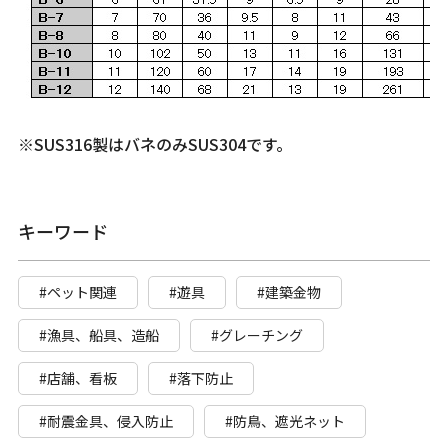
※SUS316製はバネのみSUS304です。
キーワード
#ペット関連
#遊具
#建築金物
#漁具、船具、造船
#グレーチング
#店舗、看板
#落下防止
#耐震金具、侵入防止
#防鳥、遮光ネット