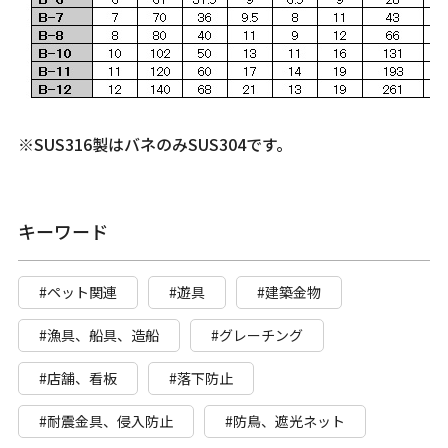
※SUS316製はバネのみSUS304です。
キーワード
#ペット関連
#遊具
#建築金物
#漁具、船具、造船
#グレーチング
#店舗、看板
#落下防止
#耐震金具、侵入防止
#防鳥、遮光ネット