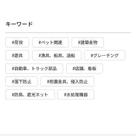
キーワード
#荷役
#ペット関連
#建築金物
#遊具
#漁具、船具、造船
#グレーチング
#自動車、トラック部品
#店舗、看板
#落下防止
#耐震金具、侵入防止
#防鳥、遮光ネット
#水処理機器