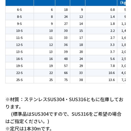
(kgf)
6-S
6
18
9
0.8
500
8-S
8
24
12
1.4
900
9-S
9
27
14
1.8
1,100
10-S
10
30
15
2.2
1,400
11-S
11
33
17
2.7
1,600
12-S
12
36
18
3.3
1,800
13-S
13
39
20
3.7
2,000
16-S
16
48
24
5.6
2,500
19-S
19
57
29
7.8
3,000
22-S
22
66
33
10.6
4,000
25-S
25
75
38
13.6
7,250
※材質：ステンレスSUS304・SUS316ともに在庫してお
ります。
(標準品はSUS304ですので、SUS316をご希望の場合
はご指定ください。)
※定尺は1本30mです。