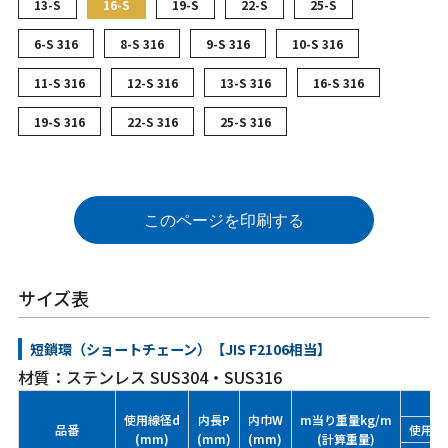
13-S
16-S
19-S
22-S
25-S
6-S 316
8-S 316
9-S 316
10-S 316
11-S 316
12-S 316
13-S 316
16-S 316
19-S 316
22-S 316
25-S 316
このページを印刷する
サイズ表
短鎖環（ショートチェーン）【JIS F2106相当】
材質：ステンレス SUS304・SUS316
使用線径d
内長P
内巾W
m当り重量kg/m
品番
使用荷重
(mm)
(mm)
(mm)
(計算重量)