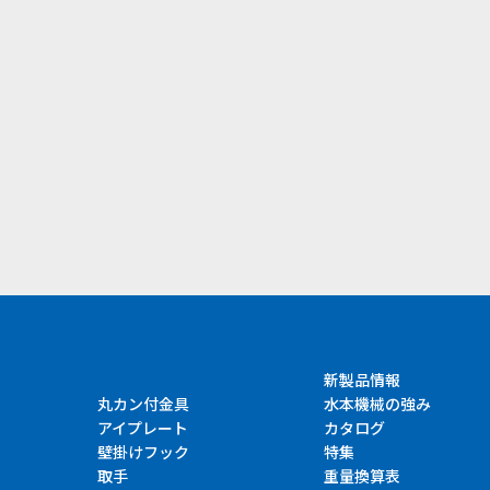
）
新製品情報
丸カン付金具
水本機械の強み
アイプレート
カタログ
壁掛けフック
特集
取手
重量換算表