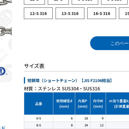
12-S 316
13-S 316
16-S 316
1
このペー
サイズ表
短鎖環（ショートチェーン）【JIS F2106相当】
材質：ステンレス SUS304・SUS316
使用線径d
内長P
内巾W
m当り重量k
品番
(mm)
(mm)
(mm)
(計算重量
6-S
6
18
9
8-S
8
24
12
ード