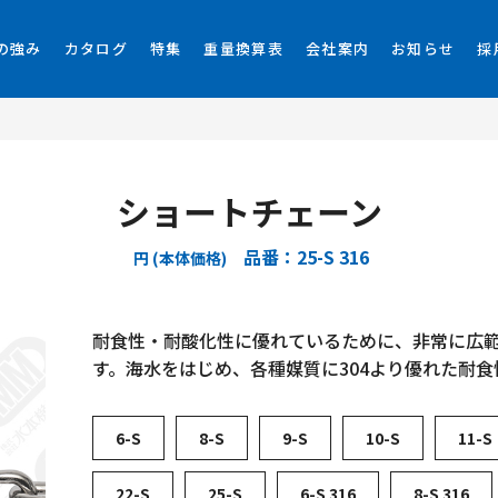
の強み
カタログ
特集
重量換算表
会社案内
お知らせ
採
ショートチェーン
品番：25-S 316
円 (本体価格)
耐食性・耐酸化性に優れているために、非常に広範囲
す。海水をはじめ、各種媒質に304より優れた耐
6-S
8-S
9-S
10-S
11-S
22-S
25-S
6-S 316
8-S 316