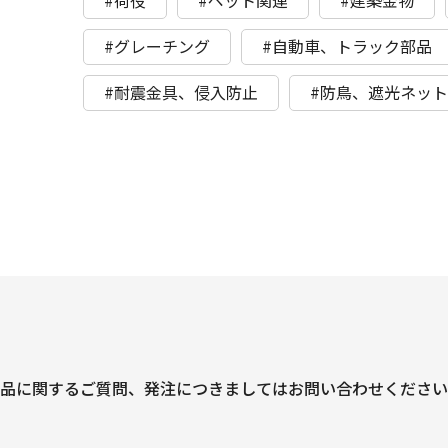
#荷役
#ペット関連
#建築金物
#グレーチング
#自動車、トラック部品
#耐震金具、侵入防止
#防鳥、遮光ネッ
品に関するご質問、
発注につきましては
お問い合わせください