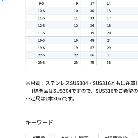
9-S
9
27
14
10-S
10
30
15
11-S
11
33
17
12-S
12
36
18
13-S
13
39
20
16-S
16
48
24
19-S
19
57
29
22-S
22
66
33
25-S
25
75
38
※材質：ステンレスSUS304・SUS316ともに在
(標準品はSUS304ですので、SUS316をご希望
※定尺は1本30mです。
キーワード