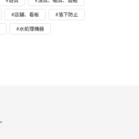
#遊具
#漁具、船具、造船
#店舗、看板
#落下防止
ト
#水処理機器
。