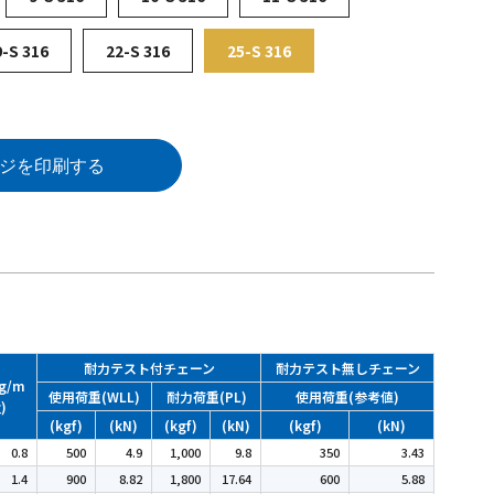
9-S 316
22-S 316
25-S 316
ジを印刷する
耐力テスト付チェーン
耐力テスト無しチェーン
g/m
使用荷重(WLL)
耐力荷重(PL)
使用荷重(参考値)
)
(kgf)
(kN)
(kgf)
(kN)
(kgf)
(kN)
0.8
500
4.9
1,000
9.8
350
3.43
1.4
900
8.82
1,800
17.64
600
5.88