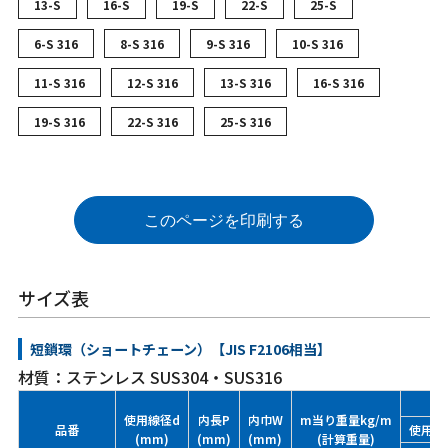
13-S
16-S
19-S
22-S
25-S
6-S 316
8-S 316
9-S 316
10-S 316
11-S 316
12-S 316
13-S 316
16-S 316
19-S 316
22-S 316
25-S 316
このページを印刷する
サイズ表
短鎖環（ショートチェーン）【JIS F2106相当】
材質：ステンレス SUS304・SUS316
使用線径d
内長P
内巾W
m当り重量kg/m
品番
使用荷重
(mm)
(mm)
(mm)
(計算重量)