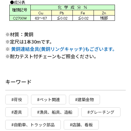
※材質：黄銅
※定尺は1本30mです。
※
黄銅連結金具(黄銅リングキャッチ)もございます。
※耐力テスト付チェーンもご照会ください。
キーワード
#荷役
#ペット関連
#建築金物
#遊具
#漁具、船具、造船
#グレーチング
#自動車、トラック部品
#店舗、看板