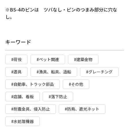
※BS-4のピンは ツバなし・ピンのつまみ部分に穴な
し。
キーワード
#荷役
#ペット関連
#建築金物
#遊具
#漁具、船具、造船
#グレーチング
#自動車、トラック部品
#その他
#店舗、看板
#落下防止
#耐震金具、侵入防止
#防鳥、遮光ネット
#水処理機器