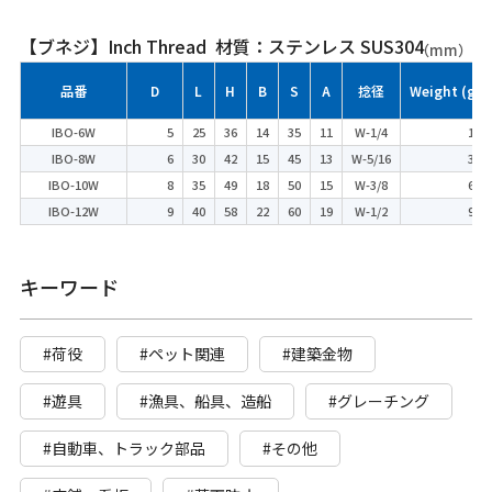
【ブネジ】Inch Thread 材質：ステンレス SUS304
（mm）
品番
D
L
H
B
S
A
捻径
Weight (g)
IBO-6W
5
25
36
14
35
11
W-1/4
18
IBO-8W
6
30
42
15
45
13
W-5/16
31
IBO-10W
8
35
49
18
50
15
W-3/8
65
IBO-12W
9
40
58
22
60
19
W-1/2
99
キーワード
#荷役
#ペット関連
#建築金物
#遊具
#漁具、船具、造船
#グレーチング
#自動車、トラック部品
#その他