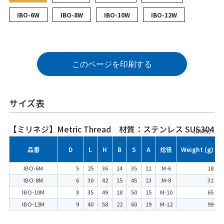
IBO-6W
IBO-8W
IBO-10W
IBO-12W
このページを印刷する
サイズ表
【ミリネジ】Metric Thread 材質：ステンレス SUS304
（mm）
品番
D
L
H
B
S
A
捻径
Weight (g)
IBO-6M
5
25
36
14
35
11
M-6
18
IBO-8M
6
30
42
15
45
13
M-8
31
IBO-10M
8
35
49
18
50
15
M-10
65
IBO-12M
9
40
58
22
60
19
M-12
99