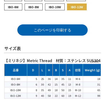
IBO-6W
IBO-8W
IBO-10W
IBO-12W
このページを印刷する
サイズ表
【ミリネジ】Metric Thread 材質：ステンレス SUS304
（mm）
品番
D
L
H
B
S
A
捻径
Weight (g)
IBO-6M
5
25
36
14
35
11
M-6
18
IBO-8M
6
30
42
15
45
13
M-8
31
IBO-10M
8
35
49
18
50
15
M-10
65
IBO-12M
9
40
58
22
60
19
M-12
99