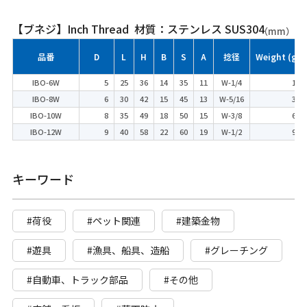
【ブネジ】Inch Thread 材質：ステンレス SUS304
（mm）
品番
D
L
H
B
S
A
捻径
Weight (g)
IBO-6W
5
25
36
14
35
11
W-1/4
18
IBO-8W
6
30
42
15
45
13
W-5/16
31
IBO-10W
8
35
49
18
50
15
W-3/8
65
IBO-12W
9
40
58
22
60
19
W-1/2
99
キーワード
#荷役
#ペット関連
#建築金物
#遊具
#漁具、船具、造船
#グレーチング
#自動車、トラック部品
#その他