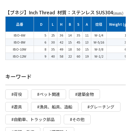
【ブネジ】Inch Thread 材質：ステンレス SUS304
（mm）
品番
D
L
H
B
S
A
捻径
Weight (g)
IBO-6W
5
25
36
14
35
11
W-1/4
18
IBO-8W
6
30
42
15
45
13
W-5/16
31
IBO-10W
8
35
49
18
50
15
W-3/8
65
IBO-12W
9
40
58
22
60
19
W-1/2
99
キーワード
#荷役
#ペット関連
#建築金物
#遊具
#漁具、船具、造船
#グレーチング
#自動車、トラック部品
#その他