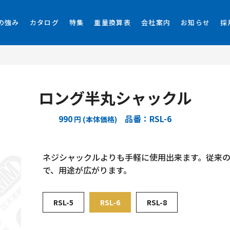
の強み
カタログ
特集
重量換算表
会社案内
お知らせ
採
ロング半丸シャックル
990
品番：RSL-6
円 (本体価格)
ネジシャックルよりも手軽に使用出来ます。従来
で、用途が広がります。
RSL-5
RSL-6
RSL-8