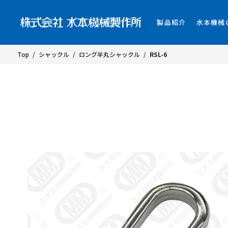
製品紹介
水本機械
Top
/
シャックル
/
ロング半丸シャックル
/
RSL-6