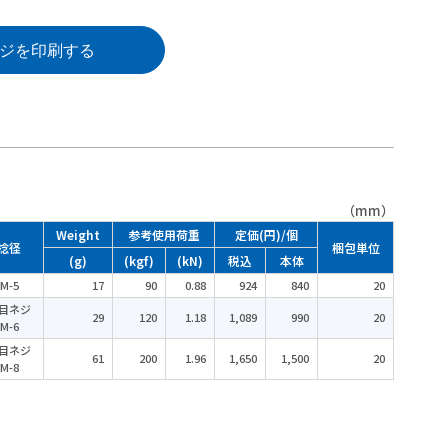
ジを印刷する
（mm）
Weight
参考使用荷重
定価(円)/個
捻径
梱包単位
(g)
(kgf)
(kN)
税込
本体
M-5
17
90
0.88
924
840
20
目ネジ
29
120
1.18
1,089
990
20
M-6
目ネジ
61
200
1.96
1,650
1,500
20
M-8