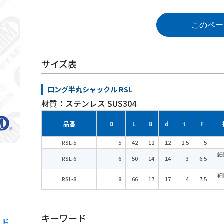
このペー
サイズ表
ロング半丸シャックル RSL
材質：ステンレス SUS304
品番
D
L
B
d
t
F
RSL-5
5
42
12
12
2.5
5
細
RSL-6
6
50
14
14
3
6.5
細
RSL-8
8
66
17
17
4
7.5
キーワード
ード