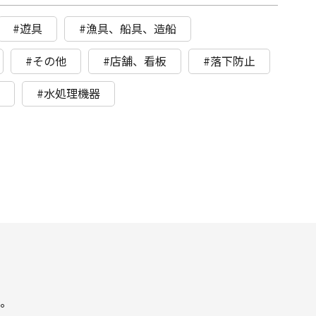
#遊具
#漁具、船具、造船
#その他
#店舗、看板
#落下防止
ト
#水処理機器
。