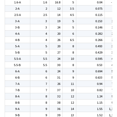
1.6-A
1.6
16.8
5
0.04
-
2-A
2
12
3.5
0.075
40
2.5-A
2.5
14
4.5
0.115
80
3-A
3
19
5
0.153
120
3-B
3
24
5
0.146
120
4-A
4
20
6
0.282
200
4-B
4
26
6.5
0.266
200
5-A
5
20
8
0.493
350
5-B
5
27
8
0.429
350
5.5-A
5.5
24
10
0.595
400
5.5-B
5.5
30
8
0.53
400
6-A
6
24
9
0.694
500
6-B
6
31
9
0.633
500
7-A
7
26
11
0.94
700
7-B
7
37
10
0.82
700
8-A
8
32
12
1.24
900
8-B
8
38
12
1.15
900
9-A
9
36
14
1.55
1,100
9-B
9
39
13
1.52
1,100