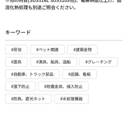
溶化熱処理も別途ご照会ください。
キーワード
#荷役
#ペット関連
#建築金物
#遊具
#漁具、船具、造船
#グレーチング
#自動車、トラック部品
#店舗、看板
#落下防止
#耐震金具、侵入防止
#防鳥、遮光ネット
#水処理機器