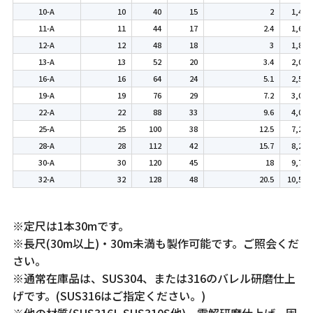
10-A
10
40
15
2
1,400
11-A
11
44
17
2.4
1,600
12-A
12
48
18
3
1,800
13-A
13
52
20
3.4
2,000
16-A
16
64
24
5.1
2,500
19-A
19
76
29
7.2
3,000
22-A
22
88
33
9.6
4,000
25-A
25
100
38
12.5
7,250
28-A
28
112
42
15.7
8,250
30-A
30
120
45
18
9,750
32-A
32
128
48
20.5
10,500
※定尺は1本30mです。
※長尺(30m以上)・30m未満も製作可能です。ご照会くだ
さい。
※通常在庫品は、SUS304、または316のバレル研磨仕上
げです。(SUS316はご指定ください。)
※他の材質(SUS316L SUS310S他)、電解研磨仕上げ、固