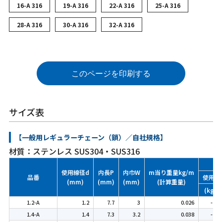
16-A 316
19-A 316
22-A 316
25-A 316
28-A 316
30-A 316
32-A 316
このページを印刷する
サイズ表
【一般用レギュラーチェーン（鎖）／自社規格】
材質：ステンレス SUS304・SUS316
使用線径d
内長P
内巾W
m当り重量kg/m
品番
使用荷重
(mm)
(mm)
(mm)
(計算重量)
(kgf)
1.2-A
1.2
7.7
3
0.026
-
1.4-A
1.4
7.3
3.2
0.038
-