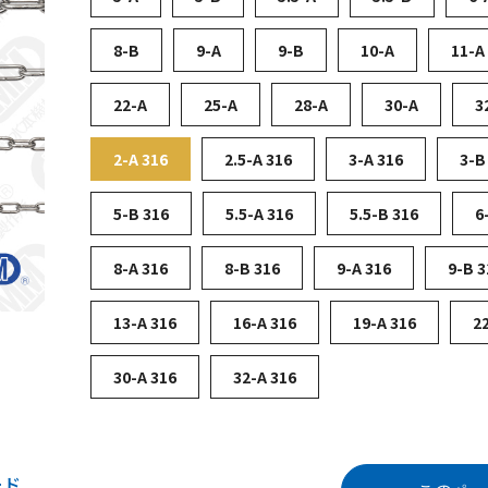
8-B
9-A
9-B
10-A
11-A
22-A
25-A
28-A
30-A
3
2-A 316
2.5-A 316
3-A 316
3-B
5-B 316
5.5-A 316
5.5-B 316
6
8-A 316
8-B 316
9-A 316
9-B 3
13-A 316
16-A 316
19-A 316
2
30-A 316
32-A 316
ード