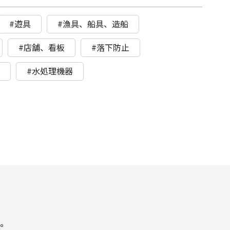
#遊具
#漁具、船具、造船
#店舗、看板
#落下防止
ト
#水処理機器
。