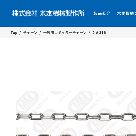
製品紹介
水本機械
Top
/
チェーン
/
一般用レギュラーチェーン
/
2-A 316