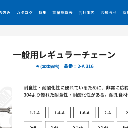
の強み
カタログ
特集
重量換算表
会社案内
お知らせ
採
一般用レギュラーチェーン
品番：2-A 316
円 (本体価格)
耐食性・耐酸化性に優れているために、非常に広
304より優れた耐食性・耐酸化性がある。耐孔食材
1.2-A
1.4-A
1.6-A
2-A
2
5-A
5-B
5.5-A
5.5-B
6-