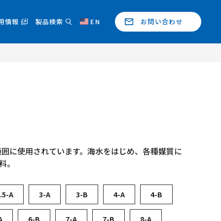
用情報
製品検索
EN
お問い合わせ
範囲に使用されています。海水をはじめ、各種媒質に
料。
.5-A
3-A
3-B
4-A
4-B
A
6-B
7-A
7-B
8-A