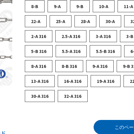
8-B
9-A
9-B
10-A
11-A
22-A
25-A
28-A
30-A
3
2-A 316
2.5-A 316
3-A 316
3-B
5-B 316
5.5-A 316
5.5-B 316
6
8-A 316
8-B 316
9-A 316
9-B 3
13-A 316
16-A 316
19-A 316
2
30-A 316
32-A 316
このペー
ード