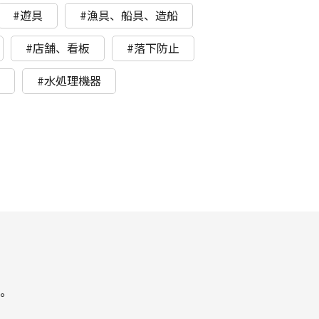
#遊具
#漁具、船具、造船
#店舗、看板
#落下防止
ト
#水処理機器
。