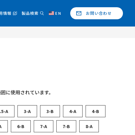
用情報
製品検索
EN
お問い合わせ
範囲に使用されています。
.5-A
3-A
3-B
4-A
4-B
A
6-B
7-A
7-B
8-A