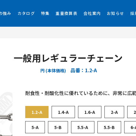
の強み
カタログ
特集
重量換算表
会社案内
お知らせ
採
一般用レギュラーチェーン
品番：1.2-A
円 (本体価格)
耐食性・耐酸化性に優れているために、非常に広
1.2-A
1.4-A
1.6-A
2-A
2
5-A
5-B
5.5-A
5.5-B
6-