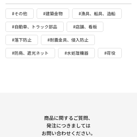
#その他
#建築金物
#漁具、船具、造船
#自動車、トラック部品
#店舗、看板
#落下防止
#耐震金具、侵入防止
#防鳥、遮光ネット
#水処理機器
#荷役
商品に関するご質問、
発注につきましては
お問い合わせください。