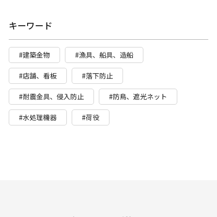
キーワード
#建築金物
#漁具、船具、造船
#店舗、看板
#落下防止
#耐震金具、侵入防止
#防鳥、遮光ネット
#水処理機器
#荷役