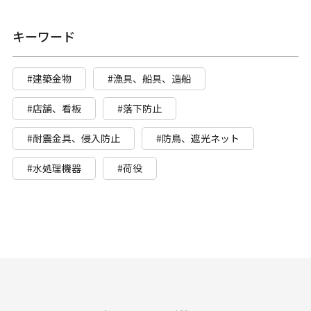
キーワード
#建築金物
#漁具、船具、造船
#店舗、看板
#落下防止
#耐震金具、侵入防止
#防鳥、遮光ネット
#水処理機器
#荷役