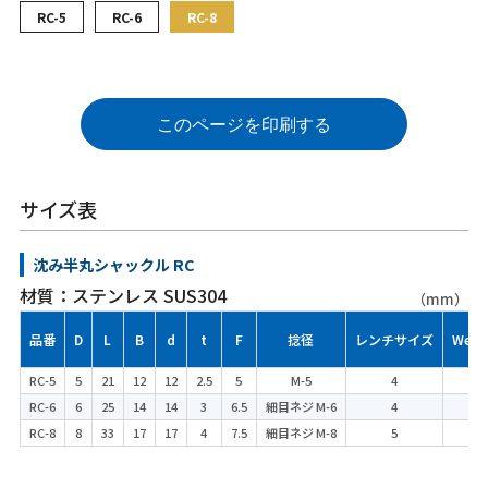
RC-5
RC-6
RC-8
このページを印刷する
サイズ表
沈み半丸シャックル RC
材質：ステンレス SUS304
（mm）
品番
D
L
B
d
t
F
捻径
レンチサイズ
Weigh
RC-5
5
21
12
12
2.5
5
M-5
4
1
RC-6
6
25
14
14
3
6.5
細目ネジ M-6
4
2
RC-8
8
33
17
17
4
7.5
細目ネジ M-8
5
4