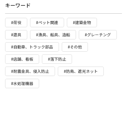
キーワード
#荷役
#ペット関連
#建築金物
#遊具
#漁具、船具、造船
#グレーチング
#自動車、トラック部品
#その他
#店舗、看板
#落下防止
#耐震金具、侵入防止
#防鳥、遮光ネット
#水処理機器