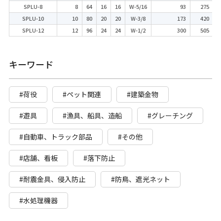
SPLU-8
8
64
16
16
W-5/16
93
275
SPLU-10
10
80
20
20
W-3/8
173
420
SPLU-12
12
96
24
24
W-1/2
300
505
キーワード
#荷役
#ペット関連
#建築金物
#遊具
#漁具、船具、造船
#グレーチング
#自動車、トラック部品
#その他
#店舗、看板
#落下防止
#耐震金具、侵入防止
#防鳥、遮光ネット
#水処理機器