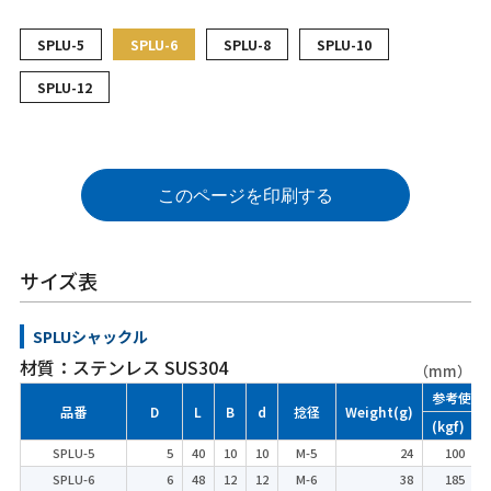
SPLU-5
SPLU-6
SPLU-8
SPLU-10
SPLU-12
このページを印刷する
サイズ表
SPLUシャックル
材質：ステンレス SUS304
（mm）
参考使用
品番
D
L
B
d
捻径
Weight(g)
(kgf)
(
SPLU-5
5
40
10
10
M-5
24
100
SPLU-6
6
48
12
12
M-6
38
185