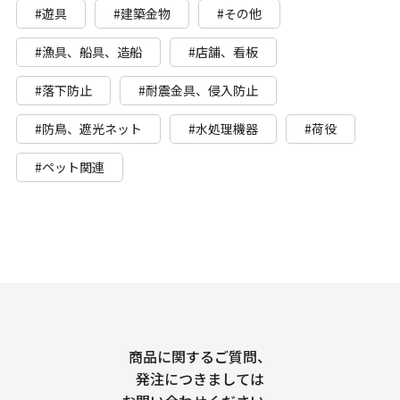
#遊具
#建築金物
#その他
#漁具、船具、造船
#店舗、看板
#落下防止
#耐震金具、侵入防止
#防鳥、遮光ネット
#水処理機器
#荷役
#ペット関連
商品に関するご質問、
発注につきましては