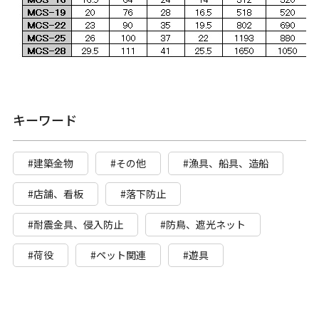
キーワード
#建築金物
#その他
#漁具、船具、造船
#店舗、看板
#落下防止
#耐震金具、侵入防止
#防鳥、遮光ネット
#荷役
#ペット関連
#遊具