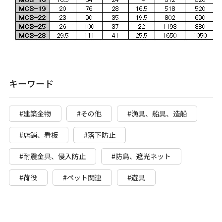
キーワード
#建築金物
#その他
#漁具、船具、造船
#店舗、看板
#落下防止
#耐震金具、侵入防止
#防鳥、遮光ネット
#荷役
#ペット関連
#遊具