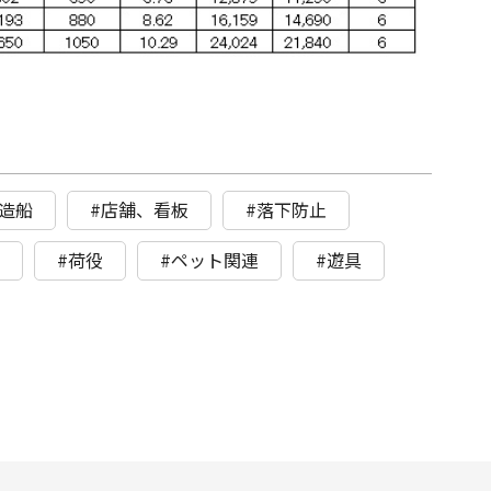
造船
#店舗、看板
#落下防止
ト
#荷役
#ペット関連
#遊具