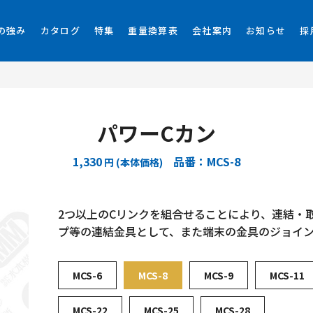
の強み
カタログ
特集
重量換算表
会社案内
お知らせ
採
パワーCカン
1,330
品番：MCS-8
円 (本体価格)
2つ以上のCリンクを組合せることにより、連結・
プ等の連結金具として、また端末の金具のジョイ
MCS-6
MCS-8
MCS-9
MCS-11
MCS-22
MCS-25
MCS-28