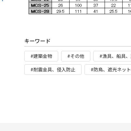
キーワード
#建築金物
#その他
#漁具、船具、
#耐震金具、侵入防止
#防鳥、遮光ネッ