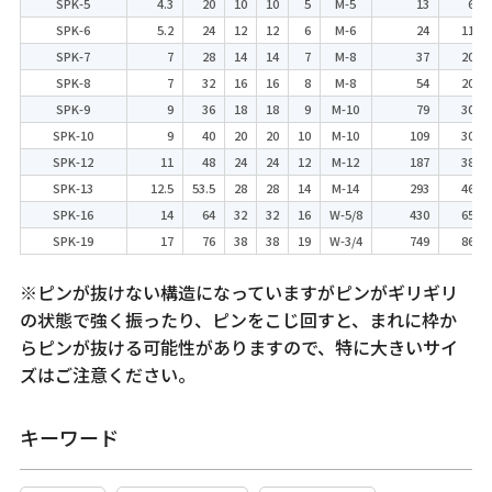
SPK-5
4.3
20
10
10
5
M-5
13
60
SPK-6
5.2
24
12
12
6
M-6
24
110
SPK-7
7
28
14
14
7
M-8
37
200
SPK-8
7
32
16
16
8
M-8
54
200
SPK-9
9
36
18
18
9
M-10
79
300
SPK-10
9
40
20
20
10
M-10
109
300
SPK-12
11
48
24
24
12
M-12
187
380
SPK-13
12.5
53.5
28
28
14
M-14
293
460
SPK-16
14
64
32
32
16
W-5/8
430
650
SPK-19
17
76
38
38
19
W-3/4
749
860
※ピンが抜けない構造になっていますがピンがギリギリ
の状態で強く振ったり、ピンをこじ回すと、まれに枠か
らピンが抜ける可能性がありますので、特に大きいサイ
ズはご注意ください。
キーワード