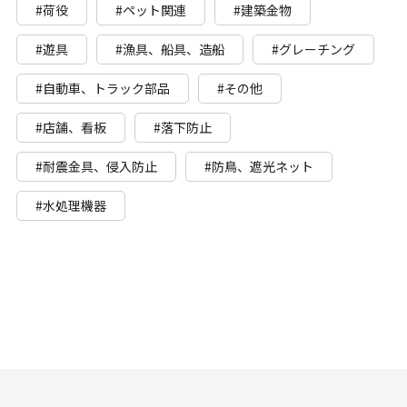
#荷役
#ペット関連
#建築金物
#遊具
#漁具、船具、造船
#グレーチング
#自動車、トラック部品
#その他
#店舗、看板
#落下防止
#耐震金具、侵入防止
#防鳥、遮光ネット
#水処理機器