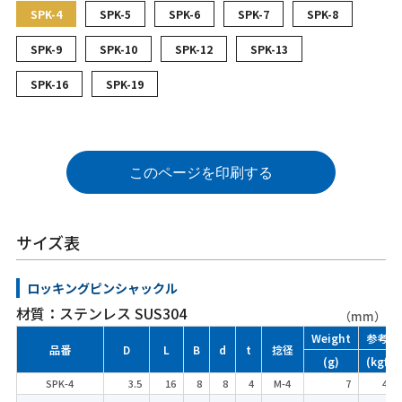
SPK-4
SPK-5
SPK-6
SPK-7
SPK-8
SPK-9
SPK-10
SPK-12
SPK-13
SPK-16
SPK-19
このページを印刷する
サイズ表
ロッキングピンシャックル
材質：ステンレス SUS304
（mm）
Weight
参考使
品番
D
L
B
d
t
捻径
(g)
(kgf)
SPK-4
3.5
16
8
8
4
M-4
7
40