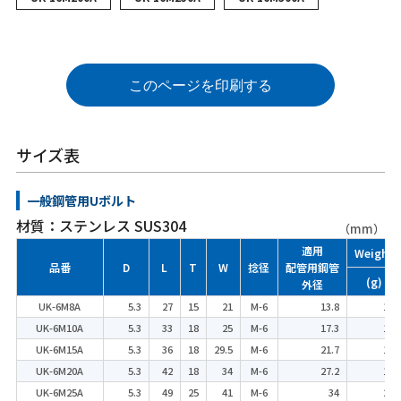
このページを印刷する
サイズ表
一般鋼管用Uボルト
材質：ステンレス SUS304
（mm）
適用
Weight
品番
D
L
T
W
捻径
配管用鋼管
(g)
外径
UK-6M8A
5.3
27
15
21
M-6
13.8
13
UK-6M10A
5.3
33
18
25
M-6
17.3
15
UK-6M15A
5.3
36
18
29.5
M-6
21.7
17
UK-6M20A
5.3
42
18
34
M-6
27.2
19
UK-6M25A
5.3
49
25
41
M-6
34
22