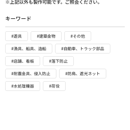
※上記以外も製作可能です。ご照会ください。
キーワード
#遊具
#建築金物
#その他
#漁具、船具、造船
#自動車、トラック部品
#店舗、看板
#落下防止
#耐震金具、侵入防止
#防鳥、遮光ネット
#水処理機器
#荷役