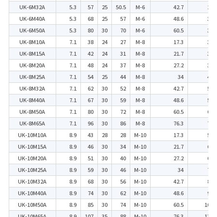
UK-6M32A
5.3
57
25
50.5
M-6
42.7
26
UK-6M40A
5.3
68
25
57
M-6
48.6
30
UK-6M50A
5.3
80
30
70
M-6
60.5
36
UK-8M10A
7.1
38
24
27
M-8
17.3
31
UK-8M15A
7.1
42
24
31
M-8
21.7
34
UK-8M20A
7.1
48
24
37
M-8
27.2
39
UK-8M25A
7.1
54
25
44
M-8
34
44
UK-8M32A
7.1
62
30
52
M-8
42.7
51
UK-8M40A
7.1
67
30
59
M-8
48.6
55
UK-8M50A
7.1
80
30
72
M-8
60.5
66
UK-8M65A
7.1
96
30
86
M-8
76.3
78
UK-10M10A
8.9
43
28
28
M-10
17.3
54
UK-10M15A
8.9
46
30
34
M-10
21.7
60
UK-10M20A
8.9
51
30
40
M-10
27.2
66
UK-10M25A
8.9
59
30
46
M-10
34
76
UK-10M32A
8.9
68
30
56
M-10
42.7
86
UK-10M40A
8.9
74
30
62
M-10
48.6
95
UK-10M50A
8.9
85
30
74
M-10
60.5
108
UK-10M65A
8.9
107
35
88
M-10
76.3
135