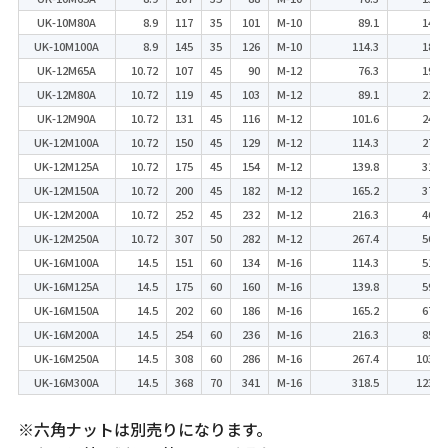
UK-10M80A
8.9
117
35
101
M-10
89.1
147
UK-10M100A
8.9
145
35
126
M-10
114.3
183
UK-12M65A
10.72
107
45
90
M-12
76.3
197
UK-12M80A
10.72
119
45
103
M-12
89.1
225
UK-12M90A
10.72
131
45
116
M-12
101.6
243
UK-12M100A
10.72
150
45
129
M-12
114.3
274
UK-12M125A
10.72
175
45
154
M-12
139.8
318
UK-12M150A
10.72
200
45
182
M-12
165.2
373
UK-12M200A
10.72
252
45
232
M-12
216.3
462
UK-12M250A
10.72
307
50
282
M-12
267.4
561
UK-16M100A
14.5
151
60
134
M-16
114.3
511
UK-16M125A
14.5
175
60
160
M-16
139.8
597
UK-16M150A
14.5
202
60
186
M-16
165.2
679
UK-16M200A
14.5
254
60
236
M-16
216.3
859
UK-16M250A
14.5
308
60
286
M-16
267.4
1036
UK-16M300A
14.5
368
70
341
M-16
318.5
1234
※六角ナットは別売りになります。