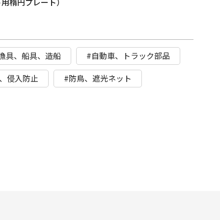
ト用楕円プレート）
#漁具、船具、造船
#自動車、トラック部品
具、侵入防止
#防鳥、遮光ネット