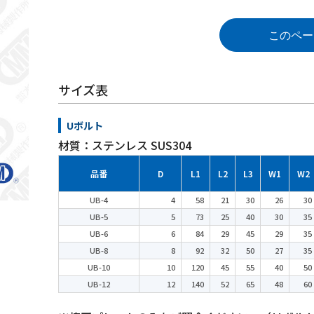
このペー
サイズ表
Uボルト
材質：ステンレス SUS304
品番
D
L1
L2
L3
W1
W2
UB-4
4
58
21
30
26
30
UB-5
5
73
25
40
30
35
UB-6
6
84
29
45
29
35
UB-8
8
92
32
50
27
35
UB-10
10
120
45
55
40
50
UB-12
12
140
52
65
48
60