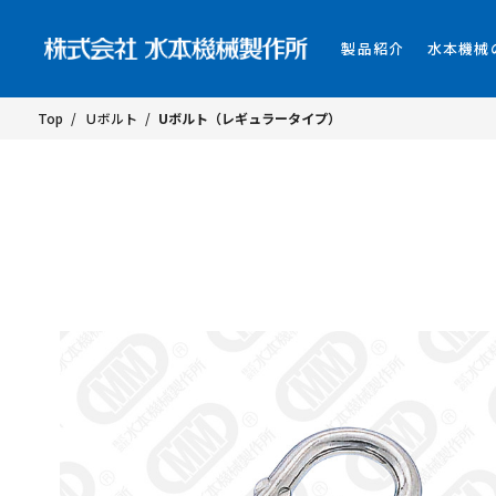
製品紹介
水本機械
Top
/
Ｕボルト
/
Uボルト（レギュラータイプ）