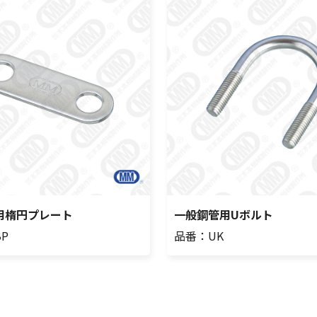
用楕円プレート
一般鋼管用Uボルト
P
品番：UK