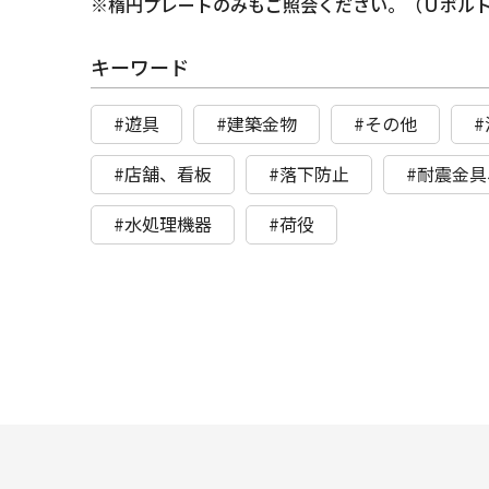
※楕円プレートのみもご照会ください。（Ｕボル
キーワード
#遊具
#建築金物
#その他
#店舗、看板
#落下防止
#耐震金
#水処理機器
#荷役