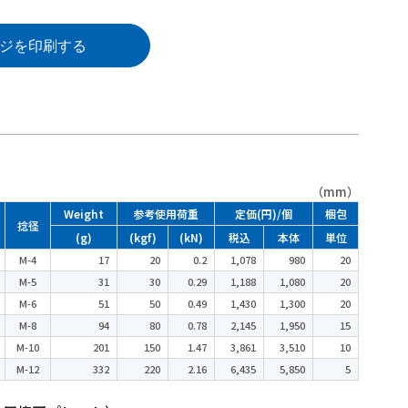
ジを印刷する
（mm）
Weight
参考使用荷重
定価(円)/個
梱包
捻径
(g)
(kgf)
(kN)
税込
本体
単位
M-4
17
20
0.2
1,078
980
20
M-5
31
30
0.29
1,188
1,080
20
M-6
51
50
0.49
1,430
1,300
20
M-8
94
80
0.78
2,145
1,950
15
M-10
201
150
1.47
3,861
3,510
10
M-12
332
220
2.16
6,435
5,850
5